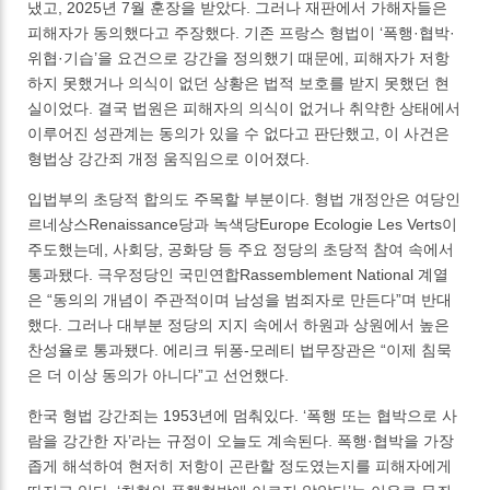
냈고, 2025년 7월 훈장을 받았다. 그러나 재판에서 가해자들은
피해자가 동의했다고 주장했다. 기존 프랑스 형법이 ‘폭행·협박·
위협·기습’을 요건으로 강간을 정의했기 때문에, 피해자가 저항
하지 못했거나 의식이 없던 상황은 법적 보호를 받지 못했던 현
실이었다. 결국 법원은 피해자의 의식이 없거나 취약한 상태에서
이루어진 성관계는 동의가 있을 수 없다고 판단했고, 이 사건은
형법상 강간죄 개정 움직임으로 이어졌다.
입법부의 초당적 합의도 주목할 부분이다. 형법 개정안은 여당인
르네상스Renaissance당과 녹색당Europe Ecologie Les Verts이
주도했는데, 사회당, 공화당 등 주요 정당의 초당적 참여 속에서
통과됐다. 극우정당인 국민연합Rassemblement National 계열
은 “동의의 개념이 주관적이며 남성을 범죄자로 만든다”며 반대
했다. 그러나 대부분 정당의 지지 속에서 하원과 상원에서 높은
찬성율로 통과됐다. 에리크 뒤퐁-모레티 법무장관은 “이제 침묵
은 더 이상 동의가 아니다”고 선언했다.
한국 형법 강간죄는 1953년에 멈춰있다. ‘폭행 또는 협박으로 사
람을 강간한 자’라는 규정이 오늘도 계속된다. 폭행·협박을 가장
좁게 해석하여 현저히 저항이 곤란할 정도였는지를 피해자에게