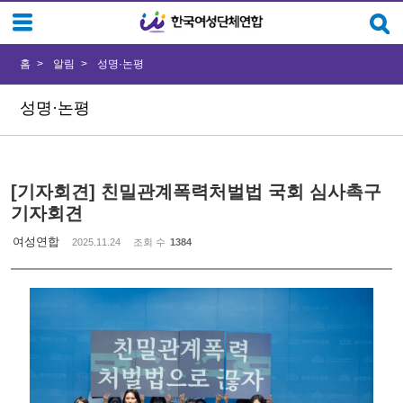
Sketchbook5, 스케치북5
Sketchbook5, 스케치북5
홈
알림
성명·논평
성명·논평
[기자회견] 친밀관계폭력처벌법 국회 심사촉구
기자회견
여성연합
2025.11.24
조회 수
1384