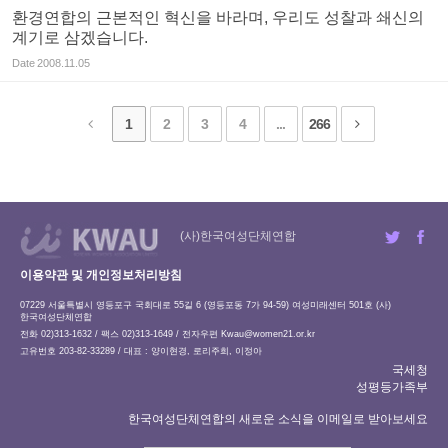
환경연합의 근본적인 혁신을 바라며, 우리도 성찰과 쇄신의
계기로 삼겠습니다.
Date
2008.11.05
1
2
3
4
...
266
(사)한국여성단체연합
이용약관 및 개인정보처리방침
07229 서울특별시 영등포구 국회대로 55길 6 (영등포동 7가 94-59) 여성미래센터 501호 (사)
한국여성단체연합
전화 02)313-1632 / 팩스 02)313-1649 / 전자우편
Kwau@women21.or.kr
고유번호 203-82-33289 / 대표 : 양이현경, 로리주희, 이정아
국세청
성평등가족부
한국여성단체연합의 새로운 소식을 이메일로 받아보세요