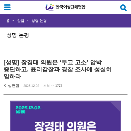
Sketchbook5, 스케치북5
Sketchbook5, 스케치북5
홈
알림
성명·논평
성명·논평
[성명] 장경태 의원은 ‘무고 고소’ 압박
중단하고, 윤리감찰과 경찰 조사에 성실히
임하라
여성연합
2025.12.02
조회 수
1772