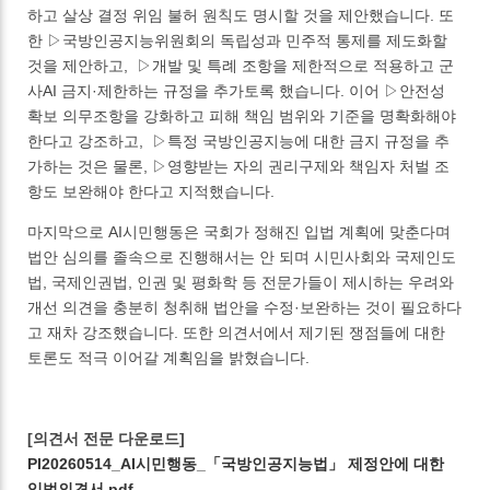
하고 살상 결정 위임 불허 원칙도 명시할 것을 제안했습니다. 또
한 ▷국방인공지능위원회의 독립성과 민주적 통제를 제도화할
것을 제안하고, ▷개발 및 특례 조항을 제한적으로 적용하고 군
사AI 금지·제한하는 규정을 추가토록 했습니다. 이어 ▷안전성
확보 의무조항을 강화하고 피해 책임 범위와 기준을 명확화해야
한다고 강조하고, ▷특정 국방인공지능에 대한 금지 규정을 추
가하는 것은 물론, ▷영향받는 자의 권리구제와 책임자 처벌 조
항도 보완해야 한다고 지적했습니다.
마지막으로 AI시민행동은 국회가 정해진 입법 계획에 맞춘다며
법안 심의를 졸속으로 진행해서는 안 되며 시민사회와 국제인도
법, 국제인권법, 인권 및 평화학 등 전문가들이 제시하는 우려와
개선 의견을 충분히 청취해 법안을 수정·보완하는 것이 필요하다
고 재차 강조했습니다. 또한 의견서에서 제기된 쟁점들에 대한
토론도 적극 이어갈 계획임을 밝혔습니다.
[의견서 전문 다운로드]
PI20260514_AI시민행동_「국방인공지능법」 제정안에 대한
입법의견서.pdf