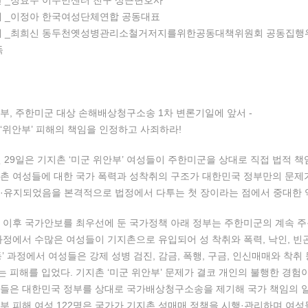
인단 _정효주 이주민센터 친구 상근변호사
단체 _이정아 한국여성단체연합 공동대표
대단체 _최희신 동두천옛성병관리소철거저지를위한공동대책위원회 공동집
독
부, 주한미군 대상 손해배상청구소송 1차 변론기일에 앞서 -
‘위안부’ 피해의 책임을 인정하고 사죄하라!
 5월 29일은 기지촌 ‘미군 위안부’ 여성들이 주한미군을 상대로 직접 법적
촌 여성들에 대한 국가 폭력과 성착취의 구조가 대한민국 정부만의 문제가
·유지되었음을 본격적으로 법정에서 다투는 첫 장이라는 점에서 중대한 
쟁 이후 국가안보를 최우선에 둔 국가정책 아래 정부는 주한미군의 계속 주
과정에서 수많은 여성들이 기지촌으로 유입되어 성 착취와 폭력, 낙인, 빈곤
동’ 과정에서 여성들은 강제 성병 검진, 감금, 폭행, 구금, 인신매매와 착
 피해를 입었다. 기지촌 ‘미군 위안부’ 문제가 결코 개인의 불행한 경
들은 대한민국 정부를 상대로 국가배상청구소송을 제기해 국가 책임의 일부
부 피해 여성 122명은 국가가 기지촌 성매매 정책을 시행·관리하며 여성들