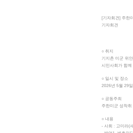
[기자회견] 주한
기자회견
○ 취지
기지촌 미군 위안
시민사회가 함께
○ 일시 및 장소
2026년 5월 2
○ 공동주최
주한미군 성착취
○ 내용
- 사회 : 고미라