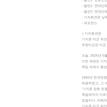
- 발언1. 변호
- 발언2. 연대
- 발언3. 연
- 기자회견문 낭
- 퍼포먼스
○ 기자회견문
기지촌 미군 위안
주한미군은 미군 
오늘, 2026년
이번 재판은 기지
책임 속에서 형성
1950년 한국전
허용하였고, 그 
‘기지촌 정화 운
죽음에까지 이르는
있음이다. 피해자
기지촌 미군 위안