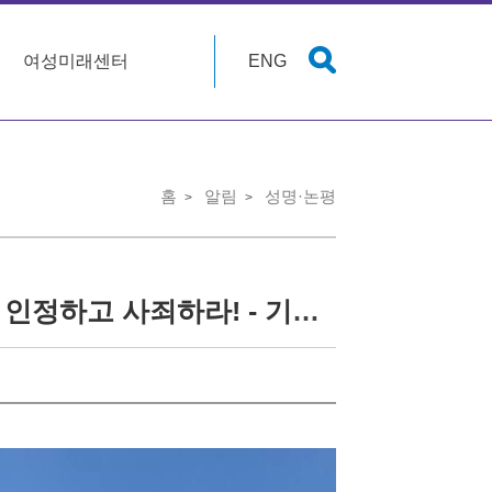
여성미래센터
ENG
홈
알림
성명·논평
[기자회견] 주한미군은 미군 위안부 피해의 책임을 인정하고 사죄하라! - 기지촌 미군 위안부 주한미군 대상 손해배상청구소송 1차 변론기일 기자회견