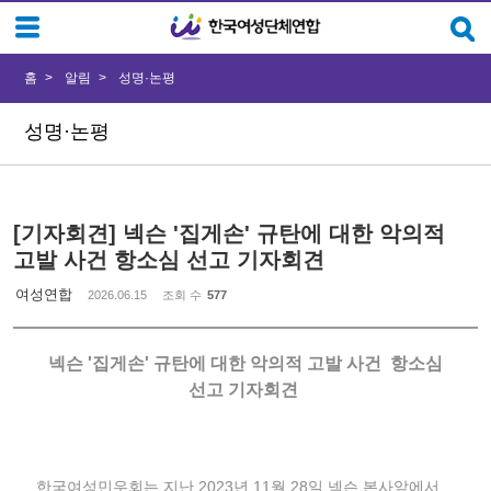
Sketchbook5, 스케치북5
Sketchbook5, 스케치북5
홈
알림
성명·논평
성명·논평
[기자회견] 넥슨 '집게손' 규탄에 대한 악의적
고발 사건 항소심 선고 기자회견
여성연합
2026.06.15
조회 수
577
넥슨 '집게손' 규탄에 대한 악의적 고발 사건 항소심
선고 기자회견
한국여성민우회는 지난 2023년 11월 28일 넥슨 본사앞에서