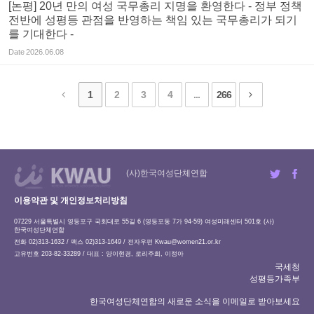
[논평] 20년 만의 여성 국무총리 지명을 환영한다 - 정부 정책
전반에 성평등 관점을 반영하는 책임 있는 국무총리가 되기
를 기대한다 -
Date
2026.06.08
1
2
3
4
...
266
(사)한국여성단체연합
이용약관 및 개인정보처리방침
07229 서울특별시 영등포구 국회대로 55길 6 (영등포동 7가 94-59) 여성미래센터 501호 (사)
한국여성단체연합
전화 02)313-1632 / 팩스 02)313-1649 / 전자우편
Kwau@women21.or.kr
고유번호 203-82-33289 / 대표 : 양이현경, 로리주희, 이정아
국세청
성평등가족부
한국여성단체연합의 새로운 소식을 이메일로 받아보세요