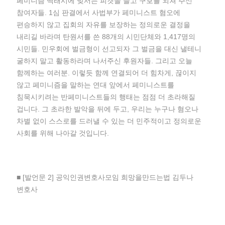
페미니즘 백래시에 맞서는 피켓을 들고 구호를 외쳐 주신
참여자들. 1심 판결에서 사법부가 페미니스트 혐오에
편승하지 않고 집회의 자유를 보장하는 정의로운 결정을
내리길 바라며 탄원서를 쓴 88개의 시민단체와 1,417명의
시민들. 민우회에 벌금형이 선고되자 그 벌금을 대신 낼테니
굴하지 말고 활동하라며 나서주신 후원자들. 그리고 오늘
함께하는 여러분. 이렇듯 함께 연결되어 더 힘차게, 끊이지
않고 페미니즘을 말하는 연대 앞에서 페미니스트를
침묵시키려는 반페미니스트들의 행태는 점점 더 초라해질
겁니다. 그 초라한 발악을 뒤에 두고, 우리는 누구나 혐오나
차별 없이 스스로를 드러낼 수 있는 더 민주적이고 정의로운
사회를 위해 나아갈 것입니다.
■ [발언문 2] 공익인권변호사모임 희망을만드는법 김두나
변호사