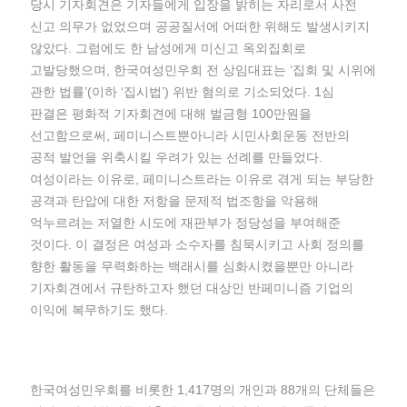
당시 기자회견은 기자들에게 입장을 밝히는 자리로서 사전
신고 의무가 없었으며 공공질서에 어떠한 위해도 발생시키지
않았다. 그럼에도 한 남성에게 미신고 옥외집회로
고발당했으며, 한국여성민우회 전 상임대표는 ‘집회 및 시위에
관한 법률’(이하 ‘집시법’) 위반 혐의로 기소되었다. 1심
판결은 평화적 기자회견에 대해 벌금형 100만원을
선고함으로써, 페미니스트뿐아니라 시민사회운동 전반의
공적 발언을 위축시킬 우려가 있는 선례를 만들었다.
여성이라는 이유로, 페미니스트라는 이유로 겪게 되는 부당한
공격과 탄압에 대한 저항을 문제적 법조항을 악용해
억누르려는 저열한 시도에 재판부가 정당성을 부여해준
것이다. 이 결정은 여성과 소수자를 침묵시키고 사회 정의를
향한 활동을 무력화하는 백래시를 심화시켰을뿐만 아니라
기자회견에서 규탄하고자 했던 대상인 반페미니즘 기업의
이익에 복무하기도 했다.
한국여성민우회를 비롯한 1,417명의 개인과 88개의 단체들은