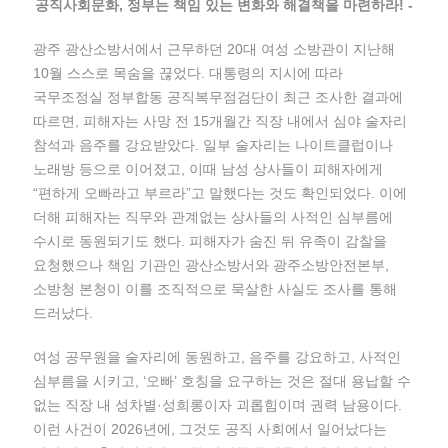
공직사회문화, 정부는 책임 있는 변화와 해결책을 마련하라! -
광주 광산소방서에서 근무하던 20대 여성 소방관이 지난해
10월 스스로 목숨을 끊었다. 대통령의 지시에 따라
국무조정실 정부합동 공직복무점검단이 최근 조사한 결과에
따르면, 피해자는 사망 전 15개월간 직장 내에서 심야 술자리
참석과 음주를 강요받았다. 일부 술자리는 나이트클럽이나
노래방 등으로 이어졌고, 이때 남성 상사들이 피해자에게
“편하게 오빠라고 부르라”고 말했다는 것도 확인되었다. 이에
더해 피해자는 직무와 관계없는 상사들의 사적인 심부름에
수시로 동원되기도 했다. 피해자가 숨진 뒤 유족이 감찰을
요청했으나 책임 기관인 광산소방서와 광주소방안전본부,
소방청 본청이 이를 조직적으로 묵살한 사실도 조사를 통해
드러났다.
여성 공무원을 술자리에 동원하고, 음주를 강요하고, 사적인
심부름을 시키고, ‘오빠’ 호칭을 요구하는 것은 절대 용납할 수
없는 직장 내 성차별·성희롱이자 괴롭힘이며 권력 남용이다.
이런 사건이 2026년에, 그것도 공직 사회에서 일어났다는