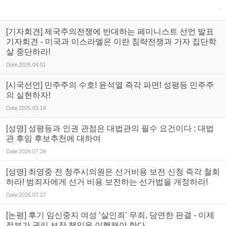
[기자회견] 제국주의전쟁에 반대하는 페미니스트 선언 발표
기자회견 - 미국과 이스라엘은 이란 침략전쟁과 가자 집단학
살 중단하라!
Date
2026.04.01
[시국선언] 민주주의 수호! 윤석열 즉각 파면! 성평등 민주주
의 실현하자!
Date
2025.03.14
[성명] 성평등과 인권 관점은 대법관의 필수 요건이다 : 대법
관 후임 후보추천에 대하여
Date
2026.07.29
[성명] 최영중 전 청주시의원은 선거비용 보전 신청 즉각 철회
하라! 범죄자에게 선거 비용 보전하는 선거법을 개정하라!
Date
2026.07.27
[논평] 후기 임신중지 여성 ‘살인죄’ 무죄, 당연한 판결 - 이제
정부가 권리 보장 책임을 이행해야 한다