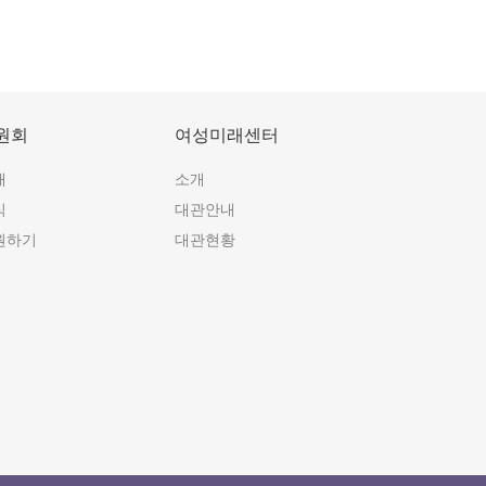
원회
여성미래센터
개
소개
식
대관안내
원하기
대관현황