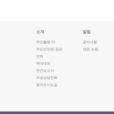
소개
알림
주요활동·CI
공지사항
주요선언문·정관
성명·논평
연혁
역대대표
연간보고서
여성상담전화
찾아오시는길