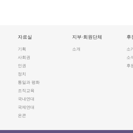
자료실
지부·회원단체
후
기획
소개
소
사회권
소
인권
후
정치
통일과 평화
조직교육
국내연대
국제연대
온콘