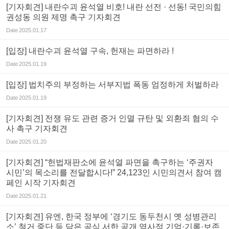
[기자회견] 내란수괴 윤석열 비호! 내란 선전 · 선동! 국민의힘
권성동 의원 제명 촉구 기자회견
Date
2025.01.17
[입장] 내란수괴 윤석열 구속, 헌재는 파면하라 !
Date
2025.01.19
[입장] 법치주의 부정하는 서부지법 폭동 엄정하게 처벌하라
Date
2025.01.19
[기자회견] 전쟁 유도 관련 증거 인멸 규탄 및 외환죄 혐의 수
사 촉구 기자회견
Date
2025.01.20
[기자회견] “헌법재판소에 윤석열 파면을 촉구하는 ‘주권자
시민’의 목소리를 전달합시다!” 24,123인 시민의견서 참여 캠
페인 시작 기자회견
Date
2025.01.21
[기자회견] 유엔, 한국 정부에 ‘경기도 동두천시 옛 성병관리
소’ 철거 중단 등 담은 공식 서한 공개 역사적 기억·기록·보존