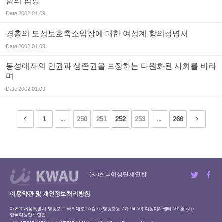
합의 입장
Date
2002.01.09
경총의 모성보호축소입장에 대한 여성계 항의성명서
Date
2002.01.09
동성애자의 인권과 생존권을 보장하는 다원화된 사회를 바라
며
Date
2002.01.09
1
...
250
251
252
253
...
266
(사)한국여성단체연합
이용약관 및 개인정보처리방침
07229 서울특별시 영등포구 국회대로 55길 6 (영등포동 7가 94-59) 여성미래센터 501호 (사)
한국여성단체연합