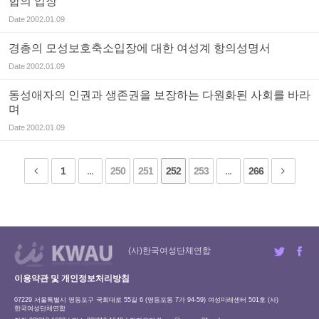
합의 입장
Date
2002.01.09
경총의 모성보호축소입장에 대한 여성계 항의성명서
Date
2002.01.09
동성애자의 인권과 생존권을 보장하는 다원화된 사회를 바라
며
Date
2002.01.09
1
...
250
251
252
253
...
266
(사)한국여성단체연합
이용약관 및 개인정보처리방침
07229 서울특별시 영등포구 국회대로 55길 6 (영등포동 7가 94-59) 여성미래센터 501호 (사)
한국여성단체연합