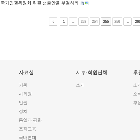
 국가인권위원회 위원 선출안을 부결하라
1
...
253
254
255
256
...
26
자료실
지부·회원단체
후
기획
소개
소
사회권
소
인권
후
정치
통일과 평화
조직교육
국내연대