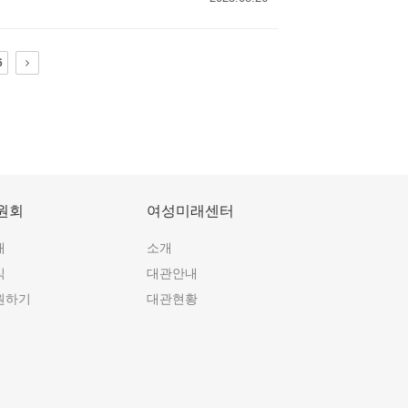
6
원회
여성미래센터
개
소개
식
대관안내
원하기
대관현황