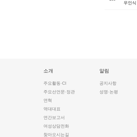
우인식
소개
알림
주요활동·CI
공지사항
주요선언문·정관
성명·논평
연혁
역대대표
연간보고서
여성상담전화
찾아오시는길