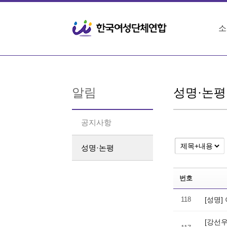
Sketchbook5, 스케치북5
Sketchbook5, 스케치북5
소
알림
성명·논평
공지사항
성명·논평
번호
118
[성명
[강선