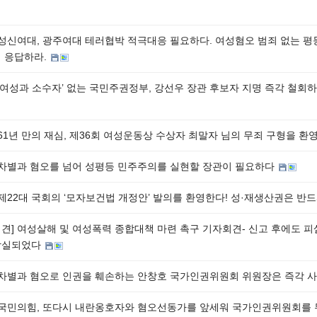
] 성신여대, 광주여대 테러협박 적극대응 필요하다. 여성혐오 범죄 없는 
접 응답하라.
 ‘여성과 소수자’ 없는 국민주권정부, 강선우 장관 후보자 지명 즉각 철회
 61년 만의 재심, 제36회 여성운동상 수상자 최말자 님의 무죄 구형을 
] 차별과 혐오를 넘어 성평등 민주주의를 실현할 장관이 필요하다
] 제22대 국회의 ‘모자보건법 개정안’ 발의를 환영한다! 성·재생산권은 
회견] 여성살해 및 여성폭력 종합대책 마련 촉구 기자회견- 신고 후에도 피
상실되었다
] 차별과 혐오로 인권을 훼손하는 안창호 국가인권위원회 위원장은 즉각 
] 국민의힘, 또다시 내란옹호자와 혐오선동가를 앞세워 국가인권위원회를 무