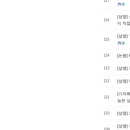
117
[성명
116
이 직
[성명]
115
114
[논평]
113
[성명
112
[성명
[기자
111
능은 
110
[성명
[성명
109