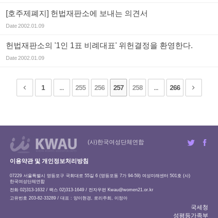
[호주제폐지] 헌법재판소에 보내는 의견서
Date
2002.01.09
헌법재판소의 '1인 1표 비례대표' 위헌결정을 환영한다.
Date
2002.01.09
1
...
255
256
257
258
...
266
(사)한국여성단체연합
이용약관 및 개인정보처리방침
07229 서울특별시 영등포구 국회대로 55길 6 (영등포동 7가 94-59) 여성미래센터 501호 (사)
한국여성단체연합
전화 02)313-1632 / 팩스 02)313-1649 / 전자우편
Kwau@women21.or.kr
고유번호 203-82-33289 / 대표 : 양이현경, 로리주희, 이정아
국세청
성평등가족부