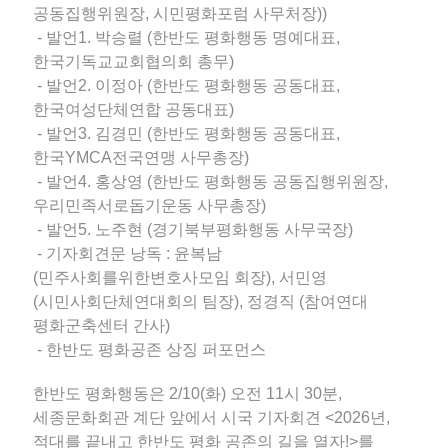
공동집행위원장, 시민평화포럼 사무처장))
- 발언1. 박승렬 (한반도 평화행동 명예대표,
한국기독교교회협의회 총무)
- 발언2. 이정아 (한반도 평화행동 공동대표,
한국여성단체연합 공동대표)
- 발언3. 김경민 (한반도 평화행동 공동대표,
한국YMCA전국연맹 사무총장)
- 발언4. 홍상영 (한반도 평화행동 공동집행위원장,
우리민족서로돕기운동 사무총장)
- 발언5. 노주현 (경기북부평화행동 사무국장)
- 기자회견문 낭독 : 윤복남
(민주사회를위한변호사모임 회장), 서민영
(시민사회단체연대회의 팀장), 정경직 (참여연대
평화군축센터 간사)
- 한반도 평화공존 상징 퍼포먼스
한반도 평화행동은 2/10(화) 오전 11시 30분,
세종문화회관 계단 앞에서 시국 기자회견 <2026년,
적대를 끝내고 한반도 평화 공존의 길을 열자!>를