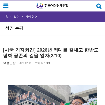
Sketchbook5, 스케치북5
Sketchbook5, 스케치북5
홈
알림
성명·논평
성명·논평
[시국 기자회견] 2026년 적대를 끝내고 한반도
평화 공존의 길을 열자(2/10)
여성연합
2026.02.11
조회 수
1629