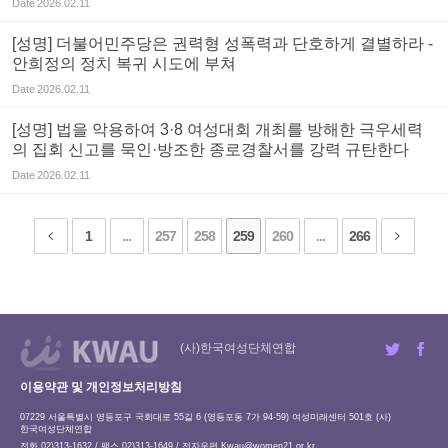
Date
2026.02.11
[성명] 더불어민주당은 권력형 성폭력과 단호하게 결별하라 -
안희정의 정치 복귀 시도에 부쳐
Date
2026.02.11
[성명] 법을 악용하여 3·8 여성대회 개최를 방해한 극우세력
의 집회 신고를 묵인·방조한 종로경찰서를 강력 규탄한다
Date
2026.02.11
1
...
257
258
259
260
...
266
(사)한국여성단체연합
이용약관 및 개인정보처리방침
07229 서울특별시 영등포구 국회대로 55길 6 (영등포동 7가 94-59) 여성미래센터 501호 (사)
한국여성단체연합
전화 02)313-1632 / 팩스 02)313-1649 / 전자우편
Kwau@women21.or.kr