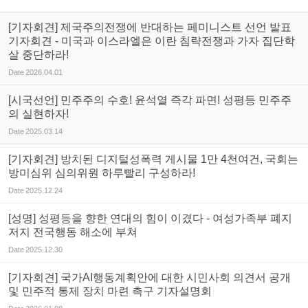
[기자회견] 제국주의전쟁에 반대하는 페미니스트 선언 발표
기자회견 - 미국과 이스라엘은 이란 침략전쟁과 가자 집단학
살 중단하라!
Date
2026.04.01
[시국선언] 민주주의 수호! 윤석열 즉각 파면! 성평등 민주주
의 실현하자!
Date
2025.03.14
[기자회견] 방치된 디지털성폭력 게시물 1만 4천여건, 국회는
방미심위 심의위원 하루빨리 구성하라!
Date
2025.12.24
[성명] 성평등을 향한 연대의 힘이 이겼다 - 여성가족부 폐지
저지 전국행동 해소에 부쳐
Date
2025.12.30
[기자회견] 국가AI행동계획안에 대한 시민사회 의견서 공개
및 민주적 통제 장치 마련 촉구 기자설명회