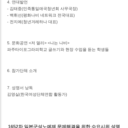
4. 연대발언
- 김태중(민족통일애국청년회 사무국장)
- 백휘선(평화나비 네트워크 전국대표)
- 전지예(청년겨레하나 대표)
5. 문화공연 <저 멀리> <나는 나비>
파주타이포그라피학교 글쓰기와 현장 수업을 듣는 학생들
6. 참가단체 소개
7. 성명서 낭독
김영실(한국여성단체연합 활동가)
1652차 일본군성노예제 문제해결을 위한 수요시위 성명