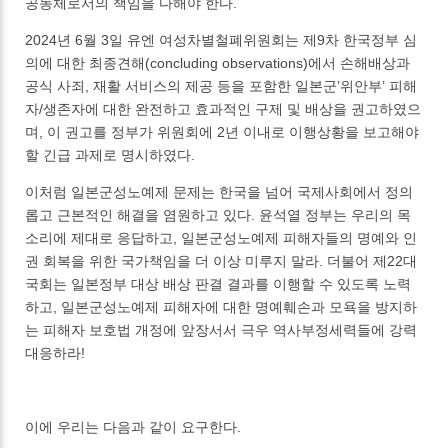
공동체로서의 책임을 다해야 한다.
2024년 6월 3일 유엔 여성차별철폐위원회는 제9차 한국정부 심
의에 대한 최종견해(concluding observations)에서 손해배상과
공식 사죄, 재활 서비스의 제공 등을 포함한 일본군’위안부’ 피해
자/생존자에 대한 완전하고 효과적인 구제 및 배상을 권고하였으
며, 이 권고를 정부가 위원회에 2년 이내로 이행상황을 보고해야
할 긴급 과제로 명시하였다.
이처럼 일본군성노예제 문제는 한국을 넘어 국제사회에서 정의
롭고 근본적인 해결을 염원하고 있다. 윤석열 정부는 우리의 목
소리에 제대로 응답하고, 일본군성노예제 피해자들의 명예와 인
권 회복을 위한 국가책임을 더 이상 미루지 말라. 더불어 제22대
국회는 일본정부 대상 배상 판결 결과를 이행할 수 있도록 노력
하고, 일본군성노예제 피해자에 대한 명예훼손과 모욕을 방지하
는 피해자 보호법 개정에 앞장서서 극우 역사부정세력들에 강력
대응하라!
이에 우리는 다음과 같이 요구한다.