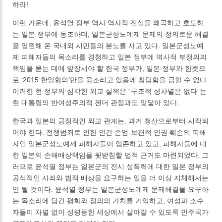
하라!
이런 가운데, 윤석열 정부 역시 역사적 진실을 왜곡하고 호도하
는 일본 정부에 동조하며, 일본군성노예제 문제의 정의로운 해결
을 염원해 온 국내외 시민들의 분노를 사고 있다. 일본군성노예
제 피해자들의 목소리를 경청하고 일본 정부에 역사적 부정의의
책임을 묻는 데에 앞장서야 할 한국 정부가, 일본 정부와 한뜻으
로 ‘2015 한일합의’만을 읊조리고 있음에 참담함을 금할 수 없다.
이러한 현 정부의 심각한 외교 실책은 “구조적 성차별은 없다”는
현 대통령의 반여성주의적 젠더 관점과도 맞닿아 있다.
한국과 일본의 긍정적인 외교 관계는, 과거 청산으로부터 시작되
어야 한다. 전쟁범죄로 인한 인간 존엄-보편적 인권 훼손의 피해
자인 일본군성노예제 피해자들이 엄존하고 있고, 피해자들에 대
한 일본의 손해배상책임을 뒷받침할 법적 근거도 마련되었다. 그
러므로 윤석열 정부는 일본군의 전시 성폭력에 대한 일본 정부의
공식적인 사죄와 법적 배상을 요구하는 일을 더 이상 지체해서는
안 될 것이다. 윤석열 정부는 일본군성노예제 문제해결을 요구하
는 목소리에 담긴 평화와 정의의 가치를 기억하고, 여성과 소수
자들이 차별 없이 성평등한 세상에서 살아갈 수 있도록 민주국가