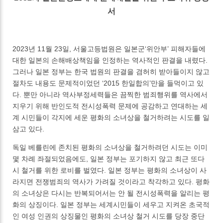
서
2023년 11월 23일, 서울고등법원은 일본군‘위안부’ 피해자들에
대한 일본의 손해배상책임을 인정하는 역사적인 판결을 내렸다.
그러나 일본 정부는 한국 법원의 판결을 겸허히 받아들이지 않고
절차도 내용도 문제적이었던 ‘2015 한일합의’만을 들먹이고 있
다. 뿐만 아니라 역사부정세력들은 끔찍한 범죄행위를 역사에서
지우기 위해 반인도적 전시성폭력 문제에 공감하고 연대하는 세
계 시민들이 각지에 세운 평화의 소녀상을 철거하려는 시도를 일
삼고 있다.
독일 베를린에 존치된 평화의 소녀상을 철거하려던 시도는 이미
몇 차례 좌절되었음에도, 일본 정부는 포기하지 않고 최근 또다
시 철거를 위한 로비를 벌였다. 일본 정부는 평화의 소녀상이 사
라지면 전쟁범죄의 역사가 가려질 것이라고 착각하고 있다. 평화
의 소녀상은 다시는 반복되어서는 안 될 전시성폭력을 알리는 평
화의 상징이다. 일본 정부는 세계시민들이 세우고 지켜온 초국적
인 여성 인권의 상징물인 평화의 소녀상 철거 시도를 당장 중단