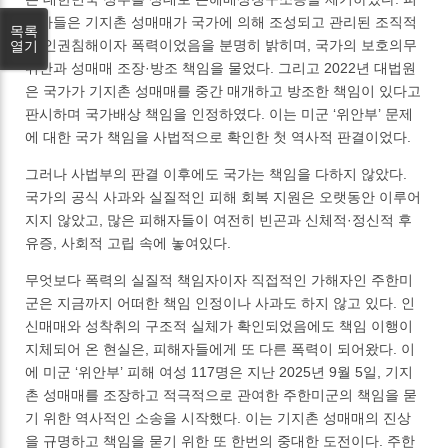
해자들은 기지촌 성매매가 국가에 의해 조성되고 관리된 조직적
목록
인 인권침해이자 폭력이었음을 분명히 밝히며, 국가의 보호의무
열기
위반과 성매매 조장·방조 책임을 물었다. 그리고 2022년 대법원
은 국가가 기지촌 성매매를 중간 매개하고 방조한 책임이 있다고
판시하며 국가배상 책임을 인정하였다. 이는 미군 ‘위안부’ 문제
에 대한 국가 책임을 사법적으로 확인한 첫 역사적 판결이었다.
그러나 사법부의 판결 이후에도 국가는 책임을 다하지 않았다.
국가의 공식 사과와 실질적인 피해 회복 지원은 오랫동안 이루어
지지 않았고, 많은 피해자들이 여전히 빈곤과 신체적·정신적 후
유증, 사회적 고립 속에 놓여있다.
무엇보다 폭력의 실질적 책임자이자 직접적인 가해자인 주한미
군은 지금까지 어떠한 책임 인정이나 사과도 하지 않고 있다. 인
신매매와 성착취의 구조적 실체가 확인되었음에도 책임 이행이
지체되어 온 현실은, 피해자들에게 또 다른 폭력이 되어왔다. 이
에 미군 ‘위안부’ 피해 여성 117명은 지난 2025년 9월 5일, 기지
촌 성매매를 조장하고 적극적으로 관여한 주한미군의 책임을 묻
기 위한 역사적인 소송을 시작했다. 이는 기지촌 성매매의 진상
을 규명하고 책임을 묻기 위한 또 한번의 중대한 도전이다. 주한