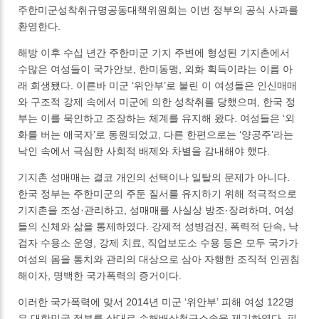
주한미군성착취규명공동대책위원회는 이번 정부의 공식 사과를
환영한다.
해방 이후 수십 년간 주한미군 기지 주변에 형성된 기지촌에서
수많은 여성들이 국가안보, 한미동맹, 외화 획득이라는 이름 아
래 희생됐다. 이른바 미군 ‘위안부’로 불린 이 여성들은 인신매매
와 구조적 강제 속에서 미군에 의한 성착취를 당했으며, 한국 정
부는 이를 묵인하고 조장하는 체계를 유지해 왔다. 여성들은 ‘외
화를 버는 애국자’로 동원되었고, 다른 한편으로는 ‘양공주’라는
낙인 속에서 극심한 사회적 배제와 차별을 감내해야 했다.
기지촌 성매매는 결코 개인의 선택이나 일탈의 문제가 아니다.
한국 정부는 주한미군의 주둔 질서를 유지하기 위해 적극적으로
기지촌을 조성·관리하고, 성매매를 사실상 방조·장려하며, 여성
들의 신체와 삶을 통제하였다. 강제적 성병검진, 폭력적 단속, 낙
검자 수용소 운영, 강제 치료, 직업보도소 수용 등은 모두 국가가
여성의 몸을 통치와 관리의 대상으로 삼아 자행한 조직적 인권침
해이자, 명백한 국가폭력의 증거이다.
이러한 국가폭력에 맞서 2014년 미군 ‘위안부’ 피해 여성 122명
은 대한민국 정부를 상대로 손해배상청구소송을 제기하였다. 피