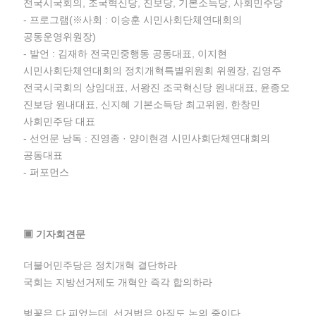
전국시국회의, 조국혁신당, 진보당, 기본소득당, 사회민주당
- 프로그램(※사회 : 이승훈 시민사회단체연대회의
공동운영위원장)
- 발언 : 김재하 전국민중행동 공동대표, 이지현
시민사회단체연대회의 정치개혁특별위원회 위원장, 김영주
전국시국회의 상임대표, 서왕진 조국혁신당 원내대표, 윤종오
진보당 원내대표, 신지혜 기본소득당 최고위원, 한창민
사회민주당 대표
- 선언문 낭독 : 진영종 · 양이현경 시민사회단체연대회의
공동대표
- 퍼포먼스
▣ 기자회견문
더불어민주당은 정치개혁 결단하라
국회는 지방선거제도 개혁안 즉각 합의하라
벚꽃은 다 피었는데, 선거법은 아직도 논의 중이다