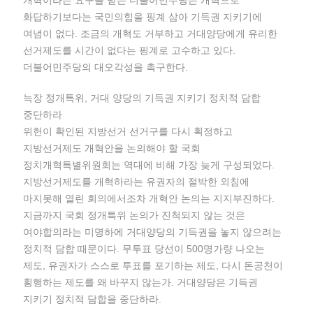
화답하기보다는 국민의힘을 핑계 삼아 기득권 지키기에
여념이 없다. 조금의 개혁도 거부하고 거대양당에게 유리한
선거제도를 시간이 없다는 핑계로 고수하고 있다.
더불어민주당의 대오각성을 촉구한다.
늑장 정개특위, 거대 양당의 기득권 지키기 정치적 담합
중단하라
위헌이 확인된 지방선거 선거구를 다시 획정하고
지방선거제도 개혁안을 논의해야 할 국회
정치개혁특별위원회는 역대에 비해 가장 늦게 구성되었다.
지방선거제도를 개혁하라는 유권자의 절박한 외침에
마지못해 열린 회의에서조차 개혁안 논의는 지지부진하다.
지금까지 국회 정개특위 논의가 진척되지 않는 것은
여야합의라는 미명하에 거대양당의 기득권을 놓지 않으려는
정치적 담합 때문이다. 무투표 당선이 500명가량 나오는
제도, 유권자가 스스로 투표를 포기하는 제도, 다시 돈공천이
횡행하는 제도를 왜 바꾸지 않는가. 거대양당은 기득권
지키기 정치적 담합을 중단하라.