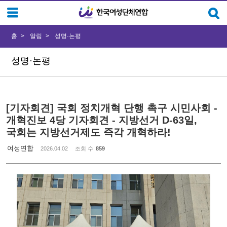
Sketchbook5, 스케치북5
Sketchbook5, 스케치북5
홈
알림
성명·논평
성명·논평
[기자회견] 국회 정치개혁 단행 촉구 시민사회 -
개혁진보 4당 기자회견 - 지방선거 D-63일,
국회는 지방선거제도 즉각 개혁하라!
여성연합
2026.04.02
조회 수
859