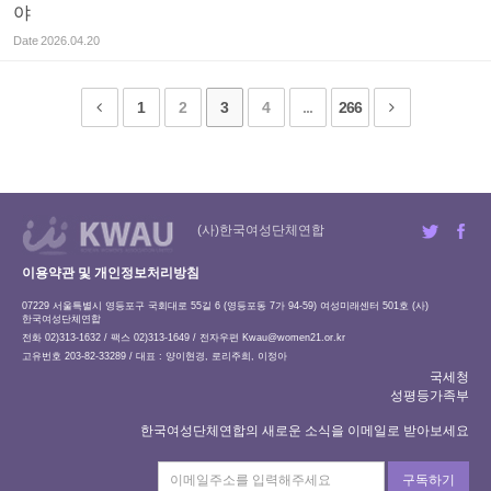
야
Date
2026.04.20
1
2
3
4
...
266
(사)한국여성단체연합
이용약관 및 개인정보처리방침
07229 서울특별시 영등포구 국회대로 55길 6 (영등포동 7가 94-59) 여성미래센터 501호 (사)
한국여성단체연합
전화 02)313-1632 / 팩스 02)313-1649 / 전자우편
Kwau@women21.or.kr
고유번호 203-82-33289 / 대표 : 양이현경, 로리주희, 이정아
국세청
성평등가족부
한국여성단체연합의 새로운 소식을 이메일로 받아보세요
구독하기