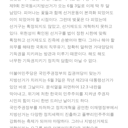
제9회 전국동시지방선거가 오는 6월 3일로 이제 딱 두 달
남았다. 피어나는 꽃들과 함께 선거운동이 본격화 되었어도
이미 되었어야 할 시점이다. 그런데 벚꽃은 다 피었는데
선거구는 획정되지도 않았고, 선거제도도 개혁하지 못하고
있다. 위헌성이 확인된 선거구를 법이 정한 시한에 맞춰
획정하고 선거제도도 진즉에 손봤어야 했다. 그러나 해야 할
의무를 해태한 국회의 직무유기, 정확히 말하면 거대양당의
기득권을 지키려는 방관과 미루기 때문이다. 해도 해도
너무한 기득권지키기 정치적 담합이 아닐 수 없다.
더불어민주당은 국민주권정부의 집권여당이 맞는가
지방선거가 치러지는 6월 3일은 작년 제21대 대통령선거가
있던 바로 그날이다. 윤석열을 파면하여 12.3 내란을
막아내고, 위기에 처한 한국의 민주주의를 지켜낸 주권자
시민의 힘이 다시 한번 드러난 날이기도 하다.
국민주권정부를 자처하고 정치개혁을 공언한 이재명정부에서
지방선거는 다양한 정치세력이 진출하고 풀뿌리민주주의를
강화하는 축제가 되어야 마땅하다. 그러나 지방선거제도
개혁이라는 요구를 받은 더불어민주당은 개혁으로