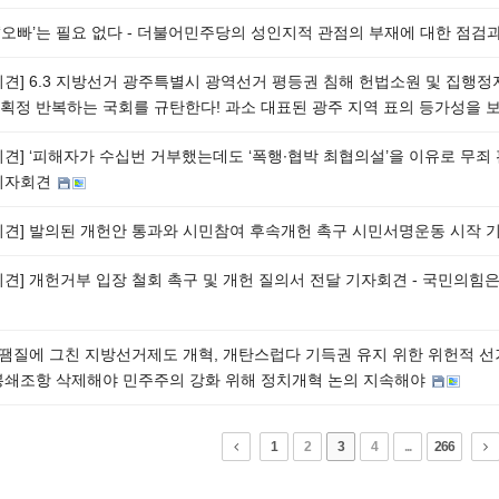
] ‘오빠’는 필요 없다 - 더불어민주당의 성인지적 관점의 부재에 대한 점
회견] 6.3 지방선거 광주특별시 광역선거 평등권 침해 헌법소원 및 집행정
획정 반복하는 국회를 규탄한다! 과소 대표된 광주 지역 표의 등가성을 
회견] ‘피해자가 수십번 거부했는데도 ‘폭행∙협박 최협의설’을 이유로 무죄
기자회견
회견] 발의된 개헌안 통과와 시민참여 후속개헌 촉구 시민서명운동 시작
회견] 개헌거부 입장 철회 촉구 및 개헌 질의서 전달 기자회견 - 국민의
] 땜질에 그친 지방선거제도 개혁, 개탄스럽다 기득권 유지 위한 위헌적 
봉쇄조항 삭제해야 민주주의 강화 위해 정치개혁 논의 지속해야
1
2
3
4
...
266