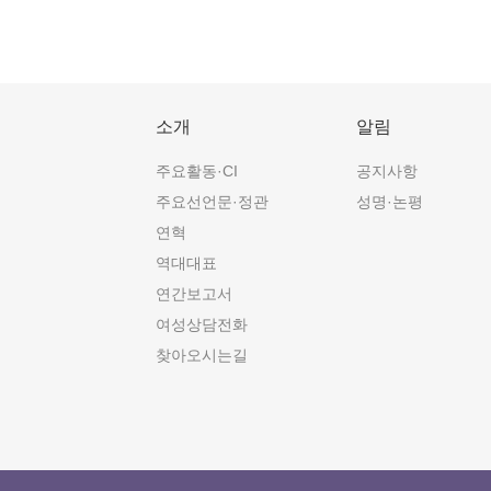
소개
알림
주요활동·CI
공지사항
주요선언문·정관
성명·논평
연혁
역대대표
연간보고서
여성상담전화
찾아오시는길