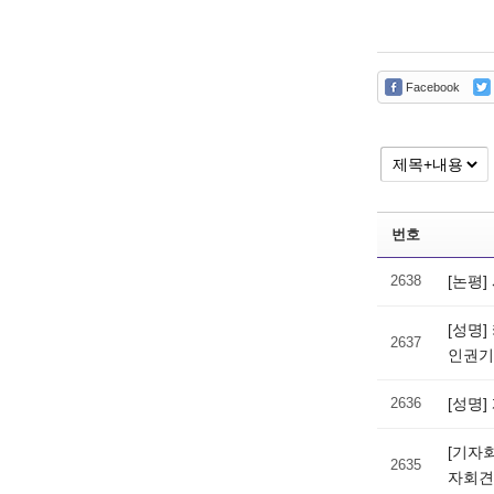
Facebook
번호
2638
[논평
[성명
2637
인권기
2636
[성명
[기자
2635
자회