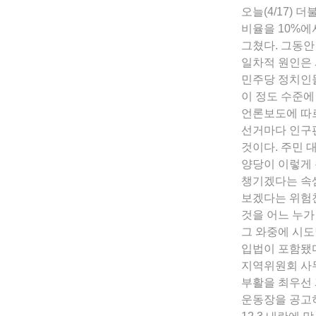
오늘(4/17)
비율을 10%에
그쳤다. 그동안
일차적 원인은 
민주당 정치인들
이 정도 수준에
언론보도에 따르
선거마다 인구
것이다. 주민 
양당이 이렇게 
챙기겠다는 속셈
보겠다는 위험
것을 어느 누가
그 와중에 시도
입법이 포함됐다
지역위원회 사무
부활을 최우선 
운동장을 공고히