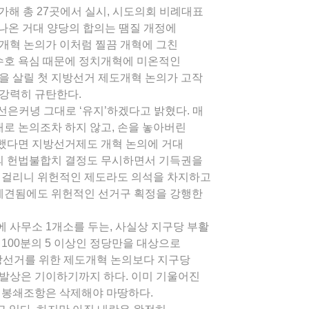
가해 총 27곳에서 실시, 시도의회 비례대표
고 나온 거대 양당의 합의는 땜질 개정에
개혁 논의가 이처럼 찔끔 개혁에 그친
 수호 욕심 때문에 정치개혁에 미온적인
을 살릴 첫 지방선거 제도개혁 논의가 고작
 강력히 규탄한다.
선은커녕 그대로 ‘유지’하겠다고 밝혔다. 매
로 논의조차 하지 않고, 손을 놓아버린
정했다면 지방선거제도 개혁 논의에 거대
소의 헌법불합치 결정도 무시하면서 기득권을
이 걸리니 위헌적인 제도라도 의석을 차지하고
예견됨에도 위헌적인 선거구 획정을 강행한
 사무소 1개소를 두는, 사실상 지구당 부활
100분의 5 이상인 정당만을 대상으로
방선거를 위한 제도개혁 논의보다 지구당
발상은 기이하기까지 하다. 이미 기울어진
당 봉쇄조항은 삭제해야 마땅하다.