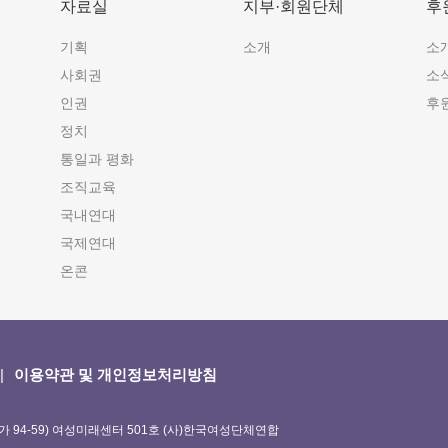
자료실
지부·회원단체
후
기획
소개
소
사회권
소
인권
후
정치
통일과 평화
조직교육
국내연대
국제연대
온콘
이용약관 및 개인정보처리방침
가 94-59) 여성미래센터 501호 (사)한국여성단체연합