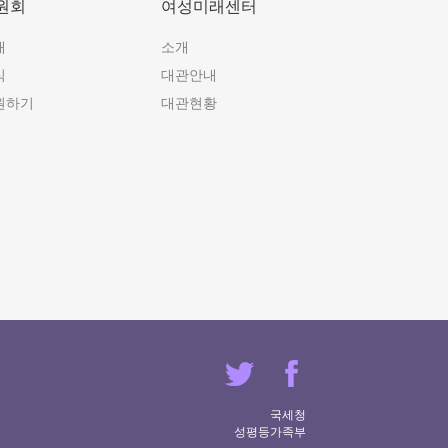
원회
여성미래센터
개
소개
식
대관안내
원하기
대관현황
국세청
성평등가족부