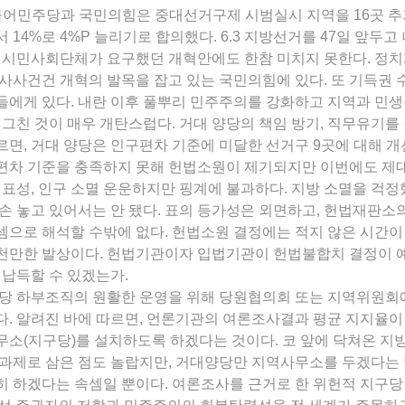
 더불어민주당과 국민의힘은 중대선거구제 시범실시 지역을 16곳 추
서 14%로 4%P 늘리기로 합의했다. 6.3 지방선거를 47일 앞두
 시민사회단체가 요구했던 개혁안에도 한참 미치지 못한다. 정치
사사건건 개혁의 발목을 잡고 있는 국민의힘에 있다. 또 기득권
에게 있다. 내란 이후 풀뿌리 민주주의를 강화하고 지역과 민생
 그친 것이 매우 개탄스럽다. 거대 양당의 책임 방기, 직무유기를
면, 거대 양당은 인구편차 기준에 미달한 선거구 9곳에 대해 개
편차 기준을 충족하지 못해 헌법소원이 제기되지만 이번에도 제대
대표성, 인구 소멸 운운하지만 핑계에 불과하다. 지방 소멸을 걱
손 놓고 있어서는 안 됐다. 표의 등가성은 외면하고, 헌법재판
으로 해석할 수밖에 없다. 헌법소원 결정에는 적지 않은 시간
천만한 발상이다. 헌법기관이자 입법기관이 헌법불합치 결정이 
 납득할 수 있겠는가.
당 하부조직의 원활한 운영을 위해 당원협의회 또는 지역위원회에
. 알려진 바에 따르면, 언론기관의 여론조사결과 평균 지지율이 
소(지구당)를 설치하도록 하겠다는 것이다. 코 앞에 닥쳐온 지
과제로 삼은 점도 놀랍지만, 거대양당만 지역사무소를 두겠다는 
 하겠다는 속셈일 뿐이다. 여론조사를 근거로 한 위헌적 지구