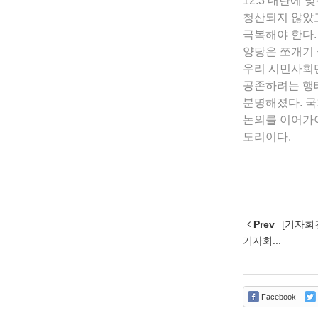
12.3 내란에
청산되지 않았고
극복해야 한다.
양당은 쪼개기 
우리 시민사회단
공존하려는 행태
분명해졌다. 국
논의를 이어가야
도리이다.
Prev
[기자회견
기자회...
Facebook