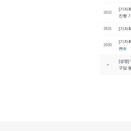
[기자
2632
진행 
2631
[기자
[기자
2630
[성명
»
구당 