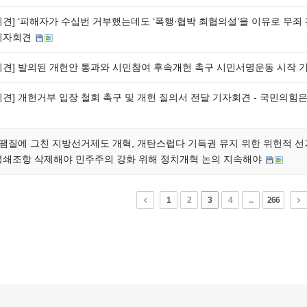
회견] ‘피해자가 수십번 거부했는데도 ‘폭행∙협박 최협의설’을 이유로 무죄
기자회견
회견] 발의된 개헌안 통과와 시민참여 후속개헌 촉구 시민서명운동 시작
회견] 개헌거부 입장 철회 촉구 및 개헌 질의서 전달 기자회견 - 국민의
] 땜질에 그친 지방선거제도 개혁, 개탄스럽다 기득권 유지 위한 위헌적 
봉쇄조항 삭제해야 민주주의 강화 위해 정치개혁 논의 지속해야
1
2
3
4
...
266