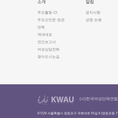
소개
알림
주요활동·CI
공지사항
주요선언문·정관
성명·논평
연혁
역대대표
연간보고서
여성상담전화
찾아오시는길
(사)한국여성단체연합
07229 서울특별시 영등포구 국회대로 55길 6 (영등포동 7