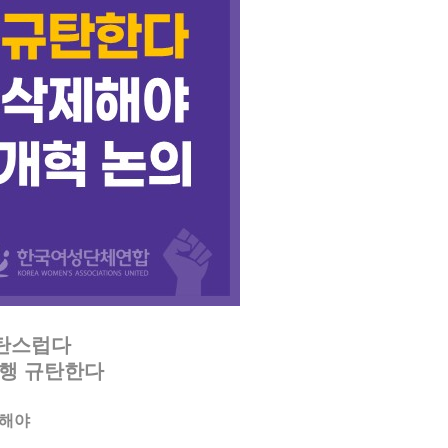
개탄스럽다
강행 규탄한다
속해야