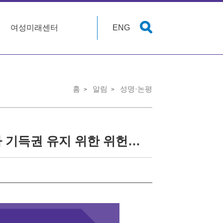
여성미래센터
ENG
홈
알림
성명·논평
[성명] 땜질에 그친 지방선거제도 개혁, 개탄스럽다 기득권 유지 위한 위헌적 선거구획정 강행 규탄한다 위헌적 지구당 봉쇄조항 삭제해야 민주주의 강화 위해 정치개혁 논의 지속해야