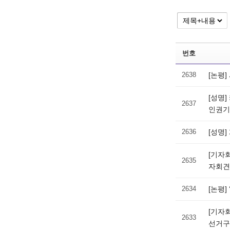
번호
2638
[논평
[성명
2637
인권기
2636
[성명
[기자
2635
자회
2634
[논평
[기자
2633
선거구