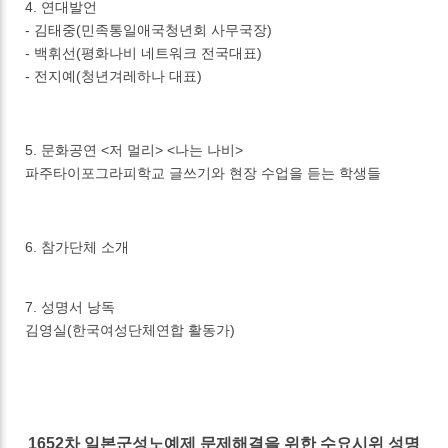
4. 연대발언
- 김태중(민족통일애국청년회 사무국장)
- 백휘선(평화나비 네트워크 전국대표)
- 전지예(청년겨레하나 대표)
5. 문화공연 <저 멀리> <나는 나비>
파주타이포그라피학교 글쓰기와 현장 수업을 듣는 학생들
6. 참가단체 소개
7. 성명서 낭독
김영실(한국여성단체연합 활동가)
1652차 일본군성노예제 문제해결을 위한 수요시위 성명