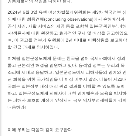
공동체로서의 책임을 다해야 한다.
2024년 6월 3일 유엔 여성차별철폐위원회는 제9차 한국정부 심
의에 대한 최종견해(concluding observations)에서 손해배상과
공식 사죄, 재활 서비스의 제공 등을 포함한 일본군’위안부’ 피해
자/생존자에 대한 완전하고 효과적인 구제 및 배상을 권고하였으
며, 이 권고를 정부가 위원회에 2년 이내로 이행상황을 보고해야
할 긴급 과제로 명시하였다.
이처럼 일본군성노예제 문제는 한국을 넘어 국제사회에서 정의
롭고 근본적인 해결을 염원하고 있다. 윤석열 정부는 우리의 목
소리에 제대로 응답하고, 일본군성노예제 피해자들의 명예와 인
권 회복을 위한 국가책임을 더 이상 미루지 말라. 더불어 제22대
국회는 일본정부 대상 배상 판결 결과를 이행할 수 있도록 노력
하고, 일본군성노예제 피해자에 대한 명예훼손과 모욕을 방지하
는 피해자 보호법 개정에 앞장서서 극우 역사부정세력들에 강력
대응하라!
이에 우리는 다음과 같이 요구한다.