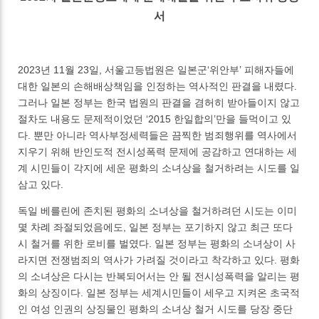
서
2023년 11월 23일, 서울고등법원은 일본군‘위안부’ 피해자들에
대한 일본의 손해배상책임을 인정하는 역사적인 판결을 내렸다.
그러나 일본 정부는 한국 법원의 판결을 겸허히 받아들이지 않고
절차도 내용도 문제적이었던 ‘2015 한일합의’만을 들먹이고 있
다. 뿐만 아니라 역사부정세력들은 끔찍한 범죄행위를 역사에서
지우기 위해 반인도적 전시성폭력 문제에 공감하고 연대하는 세
계 시민들이 각지에 세운 평화의 소녀상을 철거하려는 시도를 일
삼고 있다.
독일 베를린에 존치된 평화의 소녀상을 철거하려던 시도는 이미
몇 차례 좌절되었음에도, 일본 정부는 포기하지 않고 최근 또다
시 철거를 위한 로비를 벌였다. 일본 정부는 평화의 소녀상이 사
라지면 전쟁범죄의 역사가 가려질 것이라고 착각하고 있다. 평화
의 소녀상은 다시는 반복되어서는 안 될 전시성폭력을 알리는 평
화의 상징이다. 일본 정부는 세계시민들이 세우고 지켜온 초국적
인 여성 인권의 상징물인 평화의 소녀상 철거 시도를 당장 중단