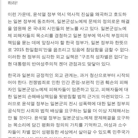
하라!
이런 가운데, 윤석열 정부 역시 역사적 진실을 왜곡하고 호도하
는 일본 정부에 동조하며, 일본군성노예제 문제의 정의로운 해결
을 염원해 온 국내외 시민들의 분노를 사고 있다. 일본군성노예
제 피해자들의 목소리를 경청하고 일본 정부에 역사적 부정의의
책임을 묻는 데에 앞장서야 할 한국 정부가, 일본 정부와 한뜻으
로 ‘2015 한일합의’만을 읊조리고 있음에 참담함을 금할 수 없다.
이러한 현 정부의 심각한 외교 실책은 “구조적 성차별은 없다”는
현 대통령의 반여성주의적 젠더 관점과도 맞닿아 있다.
한국과 일본의 긍정적인 외교 관계는, 과거 청산으로부터 시작되
어야 한다. 전쟁범죄로 인한 인간 존엄-보편적 인권 훼손의 피해
자인 일본군성노예제 피해자들이 엄존하고 있고, 피해자들에 대
한 일본의 손해배상책임을 뒷받침할 법적 근거도 마련되었다. 그
러므로 윤석열 정부는 일본군의 전시 성폭력에 대한 일본 정부의
공식적인 사죄와 법적 배상을 요구하는 일을 더 이상 지체해서는
안 될 것이다. 윤석열 정부는 일본군성노예제 문제해결을 요구하
는 목소리에 담긴 평화와 정의의 가치를 기억하고, 여성과 소수
자들이 차별 없이 성평등한 세상에서 살아갈 수 있도록 민주국가