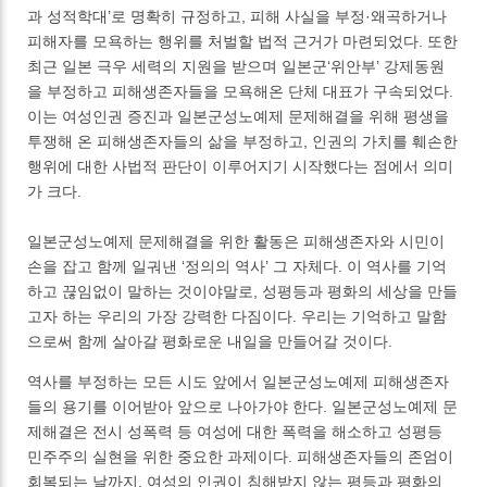
과 성적학대’로 명확히 규정하고, 피해 사실을 부정·왜곡하거나
피해자를 모욕하는 행위를 처벌할 법적 근거가 마련되었다. 또한
최근 일본 극우 세력의 지원을 받으며 일본군‘위안부’ 강제동원
을 부정하고 피해생존자들을 모욕해온 단체 대표가 구속되었다.
이는 여성인권 증진과 일본군성노예제 문제해결을 위해 평생을
투쟁해 온 피해생존자들의 삶을 부정하고, 인권의 가치를 훼손한
행위에 대한 사법적 판단이 이루어지기 시작했다는 점에서 의미
가 크다.
일본군성노예제 문제해결을 위한 활동은 피해생존자와 시민이
손을 잡고 함께 일궈낸 ‘정의의 역사’ 그 자체다. 이 역사를 기억
하고 끊임없이 말하는 것이야말로, 성평등과 평화의 세상을 만들
고자 하는 우리의 가장 강력한 다짐이다. 우리는 기억하고 말함
으로써 함께 살아갈 평화로운 내일을 만들어갈 것이다.
역사를 부정하는 모든 시도 앞에서 일본군성노예제 피해생존자
들의 용기를 이어받아 앞으로 나아가야 한다. 일본군성노예제 문
제해결은 전시 성폭력 등 여성에 대한 폭력을 해소하고 성평등
민주주의 실현을 위한 중요한 과제이다. 피해생존자들의 존엄이
회복되는 날까지, 여성의 인권이 침해받지 않는 평등과 평화의