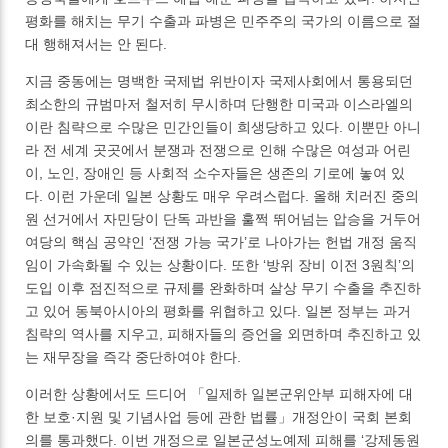
평화를 해치는 무기 수출과 파병은 민주주의 국가의 이름으로 절
대 행해져서는 안 된다.
지금 중동에는 명백한 국제법 위반이자 국제사회에서 통용되던
최소한의 규범마저 철저히 무시하며 단행한 미국과 이스라엘의
이란 침략으로 수많은 민간인들이 희생당하고 있다. 이뿐만 아니
라 전 세계 곳곳에서 분쟁과 전쟁으로 인해 수많은 여성과 어린
이, 노인, 장애인 등 사회적 소수자들은 생존의 기로에 놓여 있
다. 이런 가운데 일본 상황도 매우 우려스럽다. 올해 치러진 중의
원 선거에서 자민당이 단독 과반을 훌쩍 뛰어넘는 압승을 거두어
여당의 핵심 공약인 ‘전쟁 가능 국가’로 나아가는 헌법 개정 움직
임이 가속화될 수 있는 상황이다. 또한 ‘방위 장비 이전 3원칙’의
도입 이후 점진적으로 규제를 완화하며 살상 무기 수출을 추진하
고 있어 동북아시아의 평화를 위협하고 있다. 일본 정부는 과거
침략의 역사를 지우고, 피해자들의 증언을 외면하며 추진하고 있
는 재무장을 즉각 중단하여야 한다.
이러한 상황에서도 드디어 「일제하 일본군위안부 피해자에 대
한 보호·지원 및 기념사업 등에 관한 법률」개정안이 국회 본회
의를 통과했다. 이번 개정으로 일본군성노예제 피해를 ‘강제동원