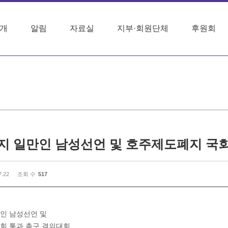
개
알림
자료실
지부·회원단체
후원회
지 일만인 남성선언 및 호주제도폐지 국
7.22
조회 수
517
인 남성선언 및
회 통과 촉구 결의대회