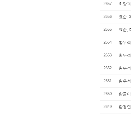
2657
희망과
2656
효순·
2655
효순,
2654
황우석
2653
황우석
2652
황우석
2651
황우석
2650
황금아
2649
환경연