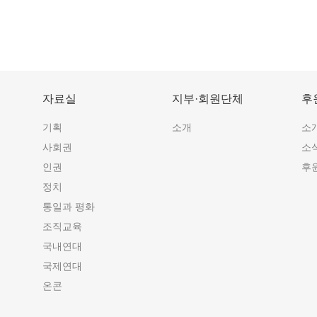
자료실
지부·회원단체
후
기획
소개
소
사회권
소
인권
후
정치
통일과 평화
조직교육
국내연대
국제연대
온콘