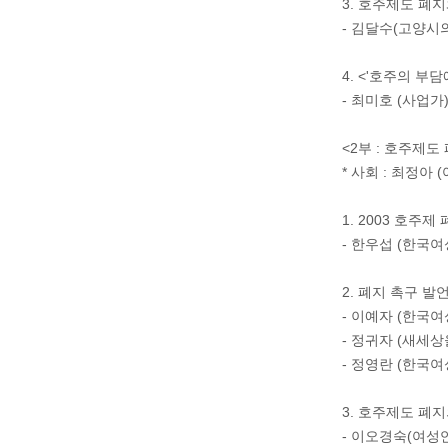
3. 호주제도 폐
- 김달수(고양시
4. <'호주의 
- 최미호 (사업가
<2부 : 호주제도
* 사회 : 최정아
1. 2003 호주
- 한우섭 (한국
2. 폐지 촉구 발
- 이예자 (한국
- 정귀자 (새
- 정영란 (한국
3. 호주제도 폐
- 이오경숙(여