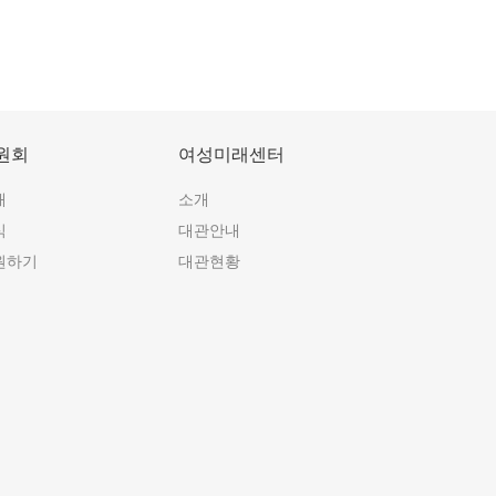
원회
여성미래센터
개
소개
식
대관안내
원하기
대관현황