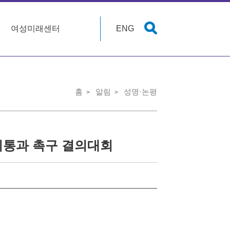
여성미래센터
ENG
홈
알림
성명·논평
회통과 촉구 결의대회