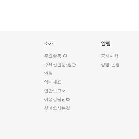
소개
알림
주요활동·CI
공지사항
주요선언문·정관
성명·논평
연혁
역대대표
연간보고서
여성상담전화
찾아오시는길