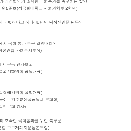
지와 개정법안의 조속한 국회통과를 촉구하는 발언
의원)/준호(성공회대학교 사회과학부 2학년)
부담에서 벗어나고 싶다' 일만인 남성선언문 낭독>
)
 폐지 국회 통과 촉구 결의대회>
 (여성연합 사회복지부장)
제 폐지 운동 경과보고
여성의전화연합 공동대표)
언
여성장애인연합 상임대표)
세상을여는천주교여성공동체 부회장)
여성민우회 간사)
지의 조속한 국회통과를 위한 촉구문
성연합 호주제폐지운동본부장)