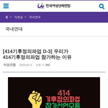
Sketchbook5, 스케치북5
Sketchbook5, 스케치북5
홈
자료실
국내연대
국내연대
[414기후정의파업 D-3] 우리가
414기후정의파업 참가하는 이유
여성연합
2023.04.11
조회 수
541