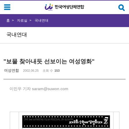
Sketchbook5, 스케치북5
Sketchbook5, 스케치북5
홈
자료실
국내연대
국내연대
"보물 찾아내듯 선보이는 여성영화"
여성연합
2002.06.25
조회 수
153
이민우 기자 saram@suwon.com