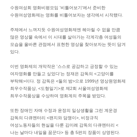
수원여성회 영화비평모임 '비틀어보기'에서 준비한
수원여성영화제는 영화를 비틀어보자는 생각에서 시작됐다.
주제에서 느껴지듯 수원여성영화제엔 헤아릴 수 없을 만큼
많은 영상물 속에서 이 시대를 살아가는 각계각층 여성들의
모습을 올바른 관점에서 표현한 영상을 찾아보자는 뜻이 담겨
있다.
이번 영화제의 개막작은 '스스로 공감하고 긍정할 수 있는
여자영화를 만들고 싶었다'는 정재은 감독의 <고양이를
부탁해>이다. 정 감독은 <둘의 밤>으로 1999년 영상원영화제
최우수작품상, <도형일기>로 제2회 서울여성영화제
최우수작품상을 수상하며 영화계의 주목을 받았다.
또한 장애인 자매 수정과 윤정의 일상생활을 그린 계운경
감독의 다큐멘터리 <팬지와 담쟁이>, 비정규직
여성노동자들의 현실을 다룬 김미례 감독의 다큐멘터리 <
나는 날마다 내일을 꿈꾼다> 등 총 5편의 장품이 상영된다.