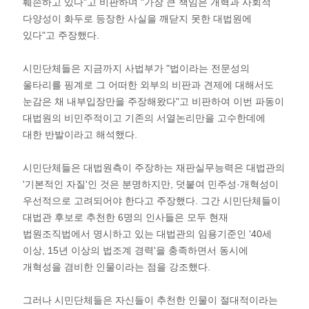
훼손하고 있다"고 비판하며 "가장 큰 책임은 개혁과 사회적
다양성이 화두로 등장한 사실을 깨닫지 못한 대법원에
있다"고 주장했다.
시민단체들은 지금까지 사법부가 "법이라는 전문성의
울타리를 핑계로 그 어떠한 외부의 비판과 견제에 대해서도
눈감은 채 내부입장만을 주장해왔다"고 비판하여 이번 파동이
대법원의 비민주적이고 기존의 서열논리만을 고수한데에
대한 반발이라고 해석했다.
시민단체들은 대법원측이 주장하는 재판실무능력은 대법관의
'기본적인 자질'인 것은 분명하지만, 덧붙여 민주성·개혁성이
우선적으로 고려되어야 한다고 주장했다. 그간 시민단체들이
대법관 후보로 추천한 6명의 인사들은 모두 현재
법원조직법에서 명시하고 있는 대법관의 임용기준인 '40세
이상, 15년 이상의 법조계 경력'을 충족하면서 동시에
개혁성을 겸비한 인물이라는 점을 강조했다.
그러나 시민단체들은 자신들이 추천한 인물이 절대적이라는