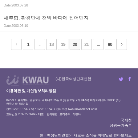
Date
2003.07.28
새추협, 환경단체 천막 바다에 집어던져
Date
2003.06.10
1
...
18
19
20
21
...
60
(사)한국여성단체연합
이용약관 및 개인정보처리방침
07229 서울특별시 영등포구 국회대로 55길 6 (영등포동 7가 94-59) 여성미래센터 501호 (사)
한국여성단체연합
전화 02)313-1632 / 팩스 02)313-1649 / 전자우편
Kwau@women21.or.kr
고유번호 203-82-33289 / 대표 : 양이현경, 로리주희, 이정아
국세청
성평등가족부
한국여성단체연합의 새로운 소식을 이메일로 받아보세요