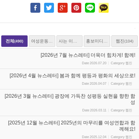
전체
여성운동
사는 이야기
홍보미디어
웹진
(490)
(205)
(153)
(25)
(104)
[2026년 7월 뉴스레터] 더욱더 힘차게! 함께!
Date
2026.07.20
Category
웹진
[2026년 4월 뉴스레터] 봄과 함께 평등과 평화의 세상으로!
Date
2026.04.07
Category
웹진
[2026년 3월 뉴스레터] 광장에 가득찬 성평등 실현을 향한 함
성
Date
2026.03.11
Category
웹진
[2025년 12월 뉴스레터] 2025년의 마무리를 여성연합과 함
께해요!
Date
2025.12.04
Category
웹진