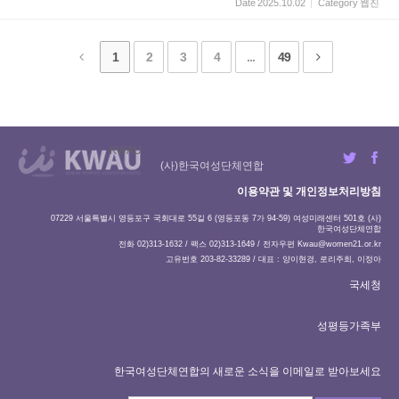
Date
2025.10.02
Category
웹진
1
2
3
4
...
49
KWAU
(사)한국여성단체연합
이용약관 및 개인정보처리방침
07229 서울특별시 영등포구 국회대로 55길 6 (영등포동 7가 94-59) 여성미래센터 501호 (사)
한국여성단체연합
전화 02)313-1632 / 팩스 02)313-1649 / 전자우편
Kwau@women21.or.kr
고유번호 203-82-33289 / 대표 : 양이현경, 로리주희, 이정아
국세청
성평등가족부
한국여성단체연합의 새로운 소식을 이메일로 받아보세요