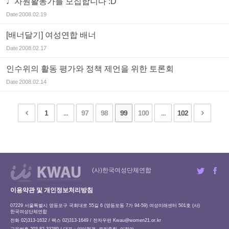
♩자원활동가를 모집합니다 :D
Date
2008.02.19
[배너달기] 여성연합 배너
Date
2008.02.17
인수위의 활동 평가와 정책 제언을 위한 토론회
Date
2008.02.14
1
...
97
98
99
100
...
102
(사)한국여성단체연합
이용약관 및 개인정보처리방침
07229 서울특별시 영등포구 국회대로 55길 6 (영등포동 7가 94-59) 여성미래센터 501호 (사)
한국여성단체연합
전화 02)313-1632 / 팩스 02)313-1649 / 전자우편
Kwau@women21.or.kr