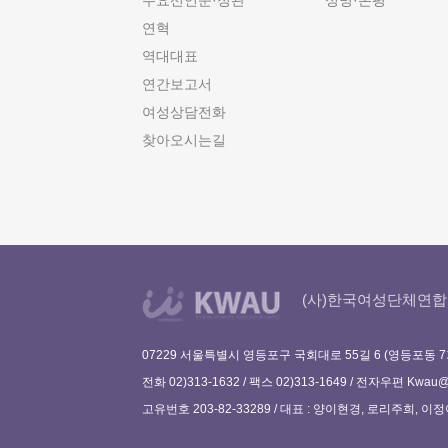
주요선언문·정관
성명·논평
연혁
역대대표
연간보고서
여성상담전화
찾아오시는길
(사)한국여성단체연합
07229 서울특별시 영등포구 국회대로 55길 6 (영등포동 7
전화 02)313-1632 / 팩스 02)313-1649 / 전자우편
Kwau@w
고유번호 203-82-33289 / 대표 : 양이현경, 로리주희, 이