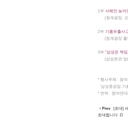
1부
서해안 농어민
(청계광장, 오전
2부
기름유출사고 
(청계광장 출발-
3부
"삼성은 책
(삼성본관 앞(
* 행사주체 : 
‘삼성중공업 기
* 연락 : 참여연대 
Prev
[초대] 
초대합니다 :D