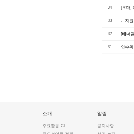
34
[초대
33
♩자원
32
[배너
31
인수위
소개
알림
주요활동·CI
공지사항