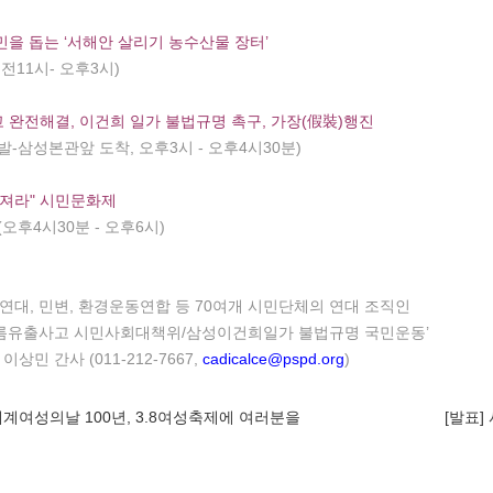
을 돕는 ‘서해안 살리기 농수산물 장터’
11시- 오후3시)
완전해결, 이건희 일가 불법규명 촉구, 가장(假裝)행진
삼성본관앞 도착, 오후3시 - 오후4시30분)
임져라" 시민문화제
오후4시30분 - 오후6시)
참여연대, 민변, 환경운동연합 등 70여개 시민단체의 연대 조직인
름유출사고 시민사회대책위/삼성이건희일가 불법규명 국민운동’
이상민 간사 (011-212-7667,
cadicalce@pspd.org
)
세계여성의날 100년, 3.8여성축제에 여러분을
[발표