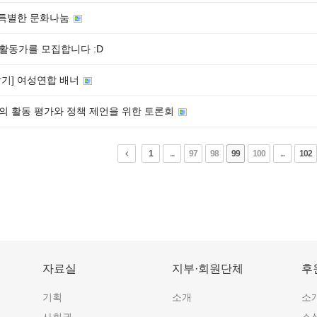
] 특별한 문화나눔
활동가를 모집합니다 :D
달기] 여성연합 배너
의 활동 평가와 정책 제언을 위한 토론회
1
...
97
98
99
100
...
102
자료실
지부·회원단체
후
기획
소개
소