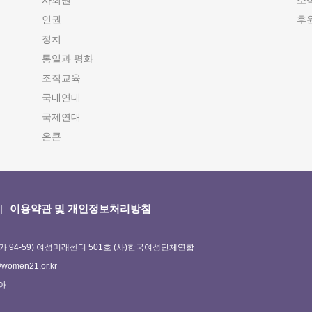
사회권
소
인권
후
정치
통일과 평화
조직교육
국내연대
국제연대
온콘
이용약관 및 개인정보처리방침
가 94-59) 여성미래센터 501호 (사)한국여성단체연합
omen21.or.kr
정아