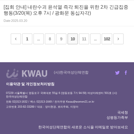
[집회 안내] 내란수괴 윤석열 즉각 퇴진을 위한 2차 긴급집중
행동(3/20(목) 오후 7시 / 광화문 동십자각)
Date
2025.03.20
1
...
8
9
10
11
...
102
(사)한국여성단체연합
이용약관 및 개인정보처리방침
07229 서울특별시 영등포구 국회대로 55길 6 (영등포동 7가 94-59) 여성미래센터 501호 (사)
한국여성단체연합
전화 02)313-1632 / 팩스 02)313-1649 / 전자우편
Kwau@women21.or.kr
고유번호 203-82-33289 / 대표 : 양이현경, 로리주희, 이정아
국세청
성평등가족부
한국여성단체연합의 새로운 소식을 이메일로 받아보세요