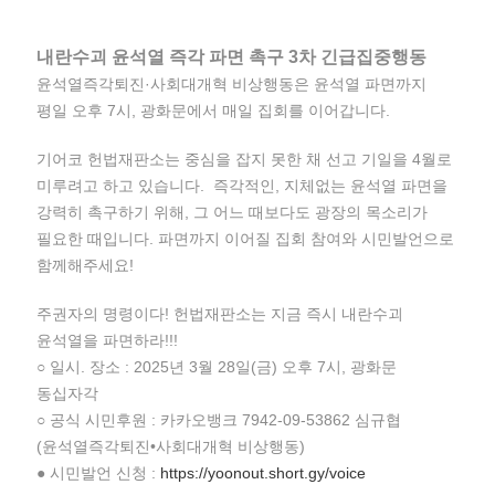
내란수괴 윤석열 즉각 파면 촉구 3차 긴급집중행동
윤석열즉각퇴진·사회대개혁 비상행동은 윤석열 파면까지
평일 오후 7시, 광화문에서 매일 집회를 이어갑니다.
기어코 헌법재판소는 중심을 잡지 못한 채 선고 기일을 4월로
미루려고 하고 있습니다. 즉각적인, 지체없는 윤석열 파면을
강력히 촉구하기 위해, 그 어느 때보다도 광장의 목소리가
필요한 때입니다. 파면까지 이어질 집회 참여와 시민발언으로
함께해주세요!
주권자의 명령이다! 헌법재판소는 지금 즉시 내란수괴
윤석열을 파면하라!!!
○ 일시. 장소 : 2025년 3월 28일(금) 오후 7시, 광화문
동십자각
○ 공식 시민후원 : 카카오뱅크 7942-09-53862 심규협
(윤석열즉각퇴진•사회대개혁 비상행동)
● 시민발언 신청 :
https://yoonout.short.gy/voice