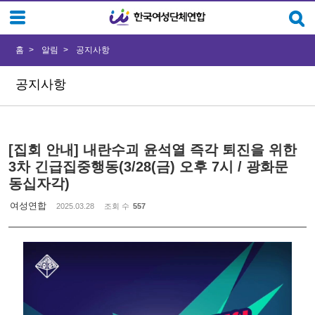
Sketchbook5, 스케치북5
Sketchbook5, 스케치북5
홈
알림
공지사항
공지사항
[집회 안내] 내란수괴 윤석열 즉각 퇴진을 위한
3차 긴급집중행동(3/28(금) 오후 7시 / 광화문
동십자각)
여성연합
2025.03.28
조회 수
557