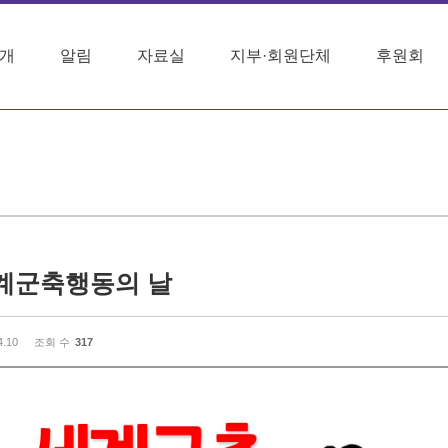
개
알림
자료실
지부·회원단체
후원회
세계군축행동의 날
4.10
조회 수
317