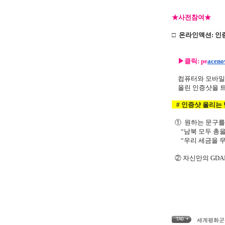
★사전참여
★
□ 온라인액션:
인
▶클릭:
pe
aceno
컴퓨터와 모바일에
올린 인증샷을 트위
# 인증샷 올리는 
① 원하는 문구를
“남북 모두 총을 내
“우리 세금을 무기 
② 자신만의 GD
TAG •
세계평화군