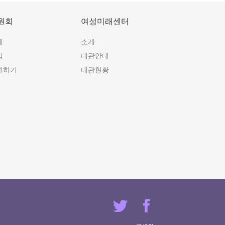
원회
여성미래센터
개
소개
식
대관안내
원하기
대관현황