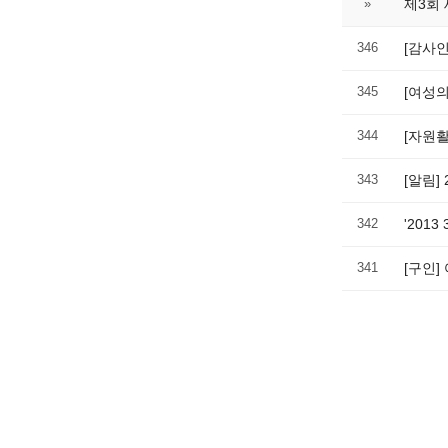
»
제3회
346
[감사
345
[여성의
344
[자원
343
[알림
342
'201
341
[구인]