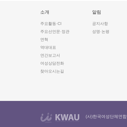
소개
알림
주요활동·CI
공지사항
주요선언문·정관
성명·논평
연혁
역대대표
연간보고서
여성상담전화
찾아오시는길
(사)한국여성단체연합