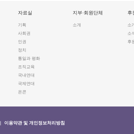
자료실
지부·회원단체
후
기획
소개
소
사회권
소
인권
후
정치
통일과 평화
조직교육
국내연대
국제연대
온콘
이용약관 및 개인정보처리방침