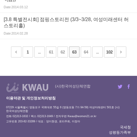
Date
2014.03.12
[3.8 특별전시회] 점핑스토리전 (3/3~3/28, 여성미래센터 허
스토리홀)
Date
2014.02.28
1
...
61
62
63
64
...
102
(사)한국여성단체연합
이용약관 및 개인정보처리방침
07229 서울특별시 영등포구 국회대로 55길 6 (영등포동 7가 94-59) 여성미래센터 501호 (사)
한국여성단체연합
전화 02)313-1632 / 팩스 02)313-1649 / 전자우편
Kwau@women21.or.kr
고유번호 203-82-33289 / 대표 : 양이현경, 로리주희, 이정아
국세청
성평등가족부