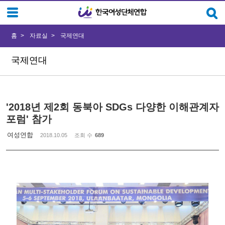
Sketchbook5, 스케치북5
Sketchbook5, 스케치북5
홈
자료실
국제연대
국제연대
'2018년 제2회 동북아 SDGs 다양한 이해관계자
포럼' 참가
여성연합
2018.10.05
조회 수
689