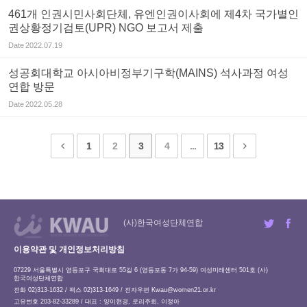
461개 인권시민사회단체, 유엔인권이사회에 제4차 국가별인
권상황정기검토(UPR) NGO 보고서 제출
Date
2022.07.19
성공회대학교 아시아비정부기구학(MAINS) 석사과정 여성
연합 방문
Date
2022.05.28
1
2
3
4
...
13
(사)한국여성단체연합
이용약관 및 개인정보처리방침
07229 서울특별시 영등포구 국회대로 55길 6 (영등포동 7가 94-59) 여성미래센터 501호 (사)
한국여성단체연합
전화 02)313-1632 / 팩스 02)313-1649 / 전자우편
Kwau@women21.or.kr
고유번호 203-82-33289 / 대표 : 양이현경, 로리주희, 이정아