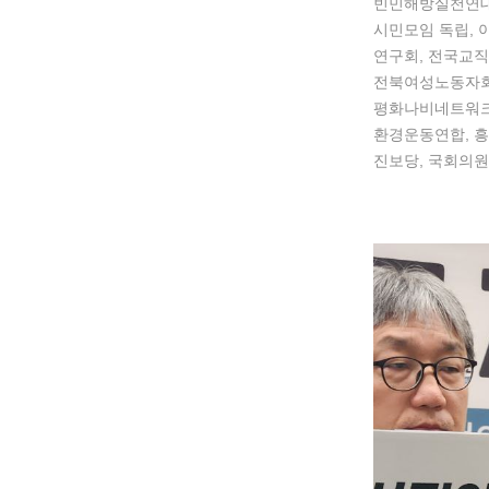
빈민해방실천연대
시민모임 독립,
연구회, 전국교
전북여성노동자회
평화나비네트워크
환경운동연합, 흥
진보당, 국회의원