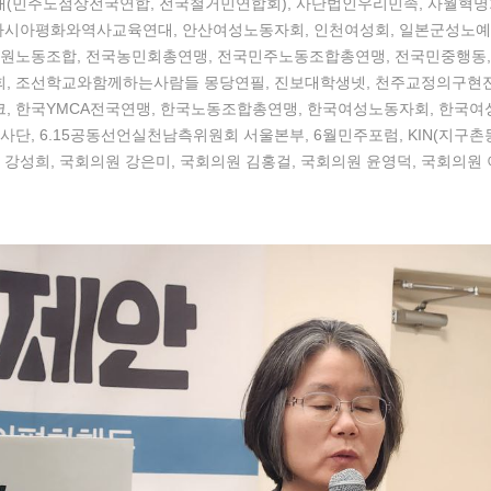
(민주노점상전국연합, 전국철거민연합회), 사단법인우리민족, 사월혁명
 아시아평화와역사교육연대, 안산여성노동자회, 인천여성회, 일본군성노예
직원노동조합, 전국농민회총연맹, 전국민주노동조합총연맹, 전국민중행동,
, 조선학교와함께하는사람들 몽당연필, 진보대학생넷, 천주교정의구현
, 한국YMCA전국연맹, 한국노동조합총연맹, 한국여성노동자회, 한국여
사단, 6.15공동선언실천남측위원회 서울본부, 6월민주포럼, KIN(지구촌
 강성희, 국회의원 강은미, 국회의원 김홍걸, 국회의원 윤영덕, 국회의원