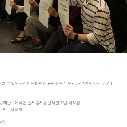
 이연희 한일역사정의평화행동 공동운영위원장, 겨레하나 사무총장)
및 제안 : 이국언 일제강제동원시민모임 이사장
발표 : 사회자
발언