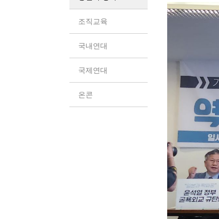
조직교육
국내연대
국제연대
온콘