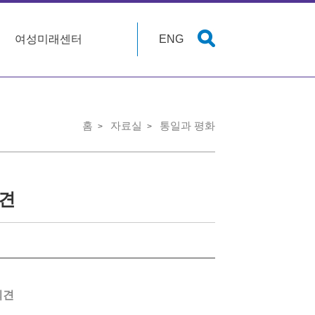
여성미래센터
ENG
홈
자료실
통일과 평화
회견
회견