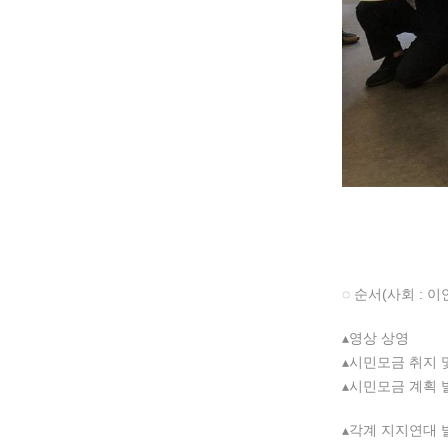
◌ 순서(사회 :
▴영상 상영
▴시민모금 취지 
▴시민모금 계획 
▴각계 지지연대 