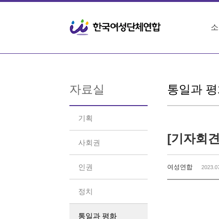
Sketchbook5, 스케치북5
Sketchbook5, 스케치북5
소
자료실
통일과 평
기획
[기자회견
사회권
인권
여성연합
2023.0
정치
통일과 평화