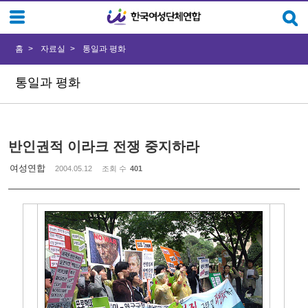
Sketchbook5, 스케치북5
Sketchbook5, 스케치북5
홈
자료실
통일과 평화
통일과 평화
반인권적 이라크 전쟁 중지하라
여성연합
2004.05.12
조회 수
401