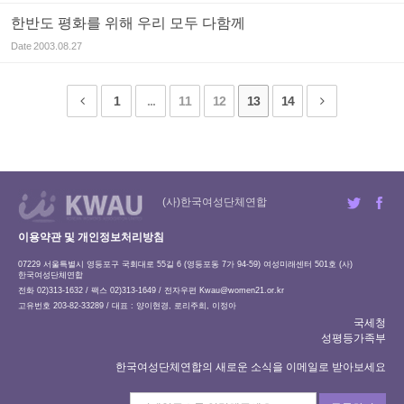
한반도 평화를 위해 우리 모두 다함께
Date
2003.08.27
1
...
11
12
13
14
(사)한국여성단체연합
이용약관 및 개인정보처리방침
07229 서울특별시 영등포구 국회대로 55길 6 (영등포동 7가 94-59) 여성미래센터 501호 (사)
한국여성단체연합
전화 02)313-1632 / 팩스 02)313-1649 / 전자우편
Kwau@women21.or.kr
고유번호 203-82-33289 / 대표 : 양이현경, 로리주희, 이정아
국세청
성평등가족부
한국여성단체연합의 새로운 소식을 이메일로 받아보세요