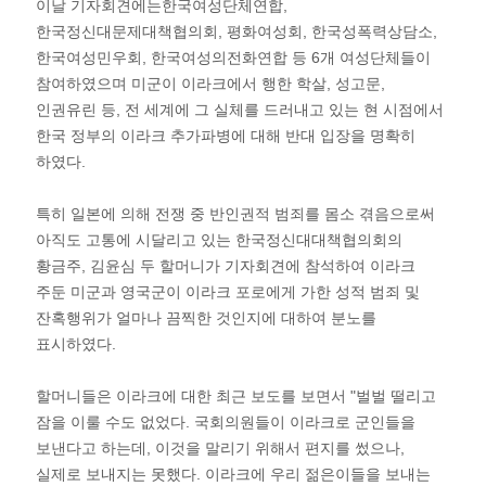
이날 기자회견에는한국여성단체연합,
한국정신대문제대책협의회, 평화여성회, 한국성폭력상담소,
한국여성민우회, 한국여성의전화연합 등 6개 여성단체들이
참여하였으며 미군이 이라크에서 행한 학살, 성고문,
인권유린 등, 전 세계에 그 실체를 드러내고 있는 현 시점에서
한국 정부의 이라크 추가파병에 대해 반대 입장을 명확히
하였다.
특히 일본에 의해 전쟁 중 반인권적 범죄를 몸소 겪음으로써
아직도 고통에 시달리고 있는 한국정신대대책협의회의
황금주, 김윤심 두 할머니가 기자회견에 참석하여 이라크
주둔 미군과 영국군이 이라크 포로에게 가한 성적 범죄 및
잔혹행위가 얼마나 끔찍한 것인지에 대하여 분노를
표시하였다.
할머니들은 이라크에 대한 최근 보도를 보면서 "벌벌 떨리고
잠을 이룰 수도 없었다. 국회의원들이 이라크로 군인들을
보낸다고 하는데, 이것을 말리기 위해서 편지를 썼으나,
실제로 보내지는 못했다. 이라크에 우리 젊은이들을 보내는