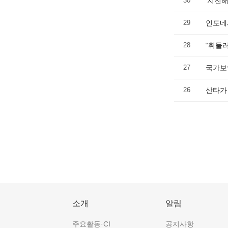
30
'지진
29
인도네
28
“휘둘러
27
국가보
26
산타가
소개
알림
주요활동·CI
공지사항