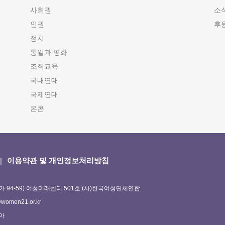
사회권
소
인권
후
정치
통일과 평화
조직교육
국내연대
국제연대
온콘
이용약관 및 개인정보처리방침
가 94-59) 여성미래센터 501호 (사)한국여성단체연합
omen21.or.kr
정아