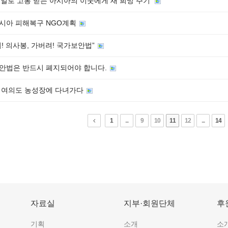
해일로 고통 받는 아시아의 이웃에게 새 희망 주기'
시아 피해복구 NGO계획
! 의사봉, 가버려! 국가보안법”
안법은 반드시 폐지되어야 합니다.
 여의도 농성장에 다녀가다
1
...
9
10
11
12
...
14
자료실
지부·회원단체
후
기획
소개
소