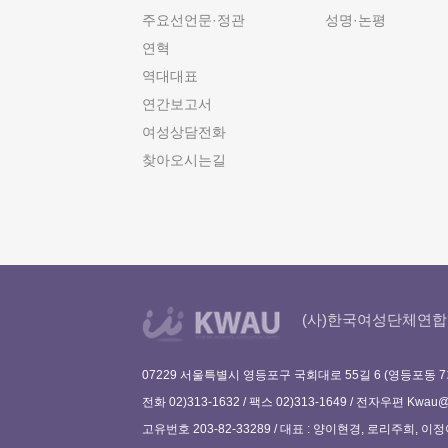
주요선언문·정관
성명·논평
연혁
역대대표
연간보고서
여성상담전화
찾아오시는길
(사)한국여성단체연합
07229 서울특별시 영등포구 국회대로 55길 6 (영등포동 7
전화 02)313-1632 / 팩스 02)313-1649 / 전자우편
Kwau@w
고유번호 203-82-33289 / 대표 : 양이현경, 로리주희, 이