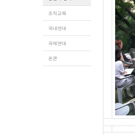
조직교육
국내연대
국제연대
온콘