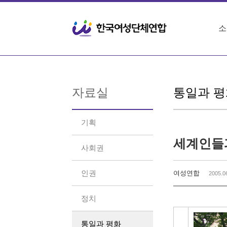
Sketchbook5, 스케치북5
Sketchbook5, 스케치북5
소
자료실
통일과 평
기획
세계인들
사회권
인권
여성연합
2005.0
정치
통일과 평화