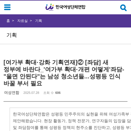
Sketchbook5, 스케치북5
Sketchbook5, 스케치북5
홈
자료실
기획
기획
[여가부 확대·강화 기획연재]② [좌담] 새
정부에 바란다_'여가부 확대·개편 어떻게'좌담-
"울면 안된다"는 남성 청소년들...성평등 인식
바꿀 부서 필요
여성연합
2025.07.28
조회 수
606
한국여성단체연합은 성평등 민주주의의 실현을 위해 여성가족부 
제안해왔습니다. 현장 활동가, 정책 전문가, 연구자들의 입장을 
및 좌담참여를 통해 성평등 정책의 현주소를 진단하고, 성평등 