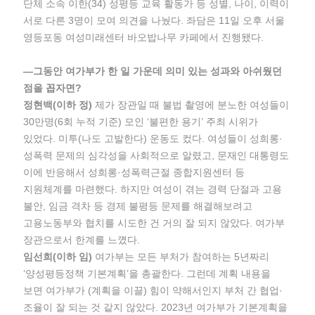
단체 소속 이한(34) 성평등 교육 활동가 등 성별, 나이, 이력이
서로 다른 3명이 모여 의견을 나눴다. 좌담은 11일 오후 서울
영등포동 여성미래센터 바오밥나무 카페에서 진행됐다.
―그동안 여가부가 한 일 가운데 의미 있는 성과와 아쉬웠던
점을 꼽자면?
정현백(이하 정)
제가 장관일 때 불법 촬영에 분노한 여성들이
30만명(6회 누적 기준) 모인 ‘불편한 용기’ 주최 시위가
있었다. 미투(나도 고발한다) 운동도 컸다. 여성들이 성희롱·
성폭력 문제의 심각성을 사회적으로 알렸고, 문재인 대통령도
이에 반응해서 성희롱·성폭력근절 종합지원센터 등
지원체계를 마련했다. 하지만 여성이 겪는 경력 단절과 고용
불안, 임금 격차 등 경제 불평등 문제를 해결해보려고
고용노동부와 협치를 시도한 건 거의 잘 되지 않았다. 여가부
장관으로서 한계를 느꼈다.
임선희(이하 임)
여가부는 모든 부처가 참여하는 5년짜리
‘양성평등정책 기본계획’을 총괄한다. 그런데 계획 내용을
보면 여가부가 (계획을 이끌) 힘이 약해서인지 부처 간 협업·
조율이 잘 되는 것 같지 않았다. 2023년 여가부가 기본계획을