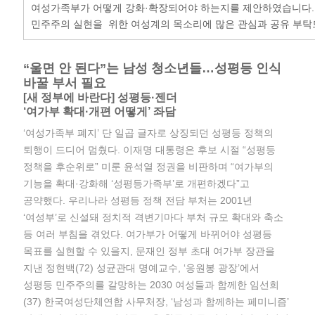
여성가족부가 어떻게 강화·확장되어야 하는지를 제안하였습니다.
민주주의 실현을 위한 여성계의 목소리에 많은 관심과 공유 부
“울면 안 된다”는 남성 청소년들…성평등 인식
바꿀 부서 필요
[새 정부에 바란다] 성평등·젠더
‘여가부 확대·개편 어떻게’ 좌담
‘여성가족부 폐지’ 단 일곱 글자로 상징되던 성평등 정책의
퇴행이 드디어 멈췄다. 이재명 대통령은 후보 시절 “성평등
정책을 후순위로” 미룬 윤석열 정권을 비판하며 “여가부의
기능을 확대·강화해 ‘성평등가족부’로 개편하겠다”고
공약했다. 우리나라 성평등 정책 전담 부처는 2001년
‘여성부’로 신설돼 정치적 격변기마다 부처 규모 확대와 축소
등 여러 부침을 겪었다. 여가부가 어떻게 바뀌어야 성평등
목표를 실현할 수 있을지, 문재인 정부 초대 여가부 장관을
지낸 정현백(72) 성균관대 명예교수, ‘응원봉 광장’에서
성평등 민주주의를 갈망하는 2030 여성들과 함께한 임선희
(37) 한국여성단체연합 사무처장, ‘남성과 함께하는 페미니즘’