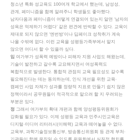
청소년 특화 성교육도 100여개 학교에서 했는데, 남성성,
관계, 페미니즘을 함께 알려주니 학생들도 좋아했다.
남자다움과 페미니즘이 어떻게 연결되어 있는지 알면 ‘남자의
성욕은 억제하기 어렵다’ 같은 편견에 반박할 수 있다. 교육이
제대로 되지 않으면 ‘엔번방’이나 딥페이크 성착취가 계속
나올 수밖에 없다. 이런 교육을 성평등가족부에서 맡지
않으면 어디서 할 수 있을까 싶다.
임
여가부가 성폭력 예방이나 피해자 지원 사업도 해왔는데,
기술이 발전하고 갈수록 교묘해지면서 여성폭력도
복합적으로 발생한다. 통합적 관점의 교육 필요성도 갈수록
필요해진다는 데는 동의하는데, 인식 개선을 위한 교육·
캠페인 사업 자체가 성과를 정량적 지표로 만들기 쉽지 않은
정책이라서 공무원들이 적극적으로 맡으려 할 지 우려되는
부분은 있다.
정
그래서 여가부의 확대 개편과 함께 양성평등위원회가
강화될 필요가 있다. 이제 성평등 교육과 민주시민교육은
디지털·미디어 리터러시(이해력) 교육과 떼어놓을 수 없다.
교육부, 과학기술정보통신부, 방송통신위원회 등 관계 부처·
기관들이 함께 움직일 수 있도록 위원회에서 실질적 협치를