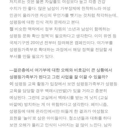
저지르는 것은 물론 자살률도 여성보다 높고 각종 건강
수치가 안 좋다. 많은 남성이 가부장제에 천착하느라 여성
인권이 올라가면 자신의 무언가를 뺏기는 것처럼 착각하는데,
성평등에 대한 인식 격차 문제라고 본다.
정
비슷한 맥락에서 정부 차원의 ‘소년과 남성이 함께하는
성평등 문화 확산 정책’이 필요하다고 생각한다. 이미 유엔 등
국제기구엔 20여년 전부터 장려해온 캠페인이다. 여가부를
성평등가족부로 확대하는 과정에서 해당 정책을 전담할 새
부서를 만들 필요가 있다.
―젊은층에서 여가부에 대한 오해와 비호감이 큰 상황에서
성평등가족부가 된다고 그런 사업을 잘 이끌 수 있을까?
이
성평등 교육 활동가 입장에서 보면 성평등가족부가 성평등
교육을 담당할 경우 백래시(반발)가 있을 거라고 충분히
예상된다. 그런데 교실에서 백래시를 받는 게 낫지 (교실
바깥에) 방치하는 게 더 위험하다고 생각한다. 페미니즘,
성평등에 대해 온라인에서만 떠들게 한 결과가 여성혐오
표현을 ‘놀이’로 삼은 아이들이다. 청소년들과 대화를 하다
보면 오해가 풀리고 인식이 나아지는 걸 많이 느낀다. 남자