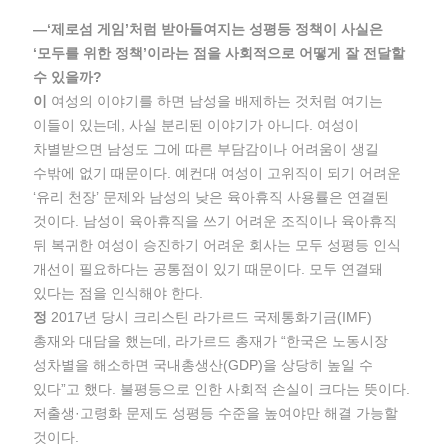
―‘제로섬 게임’처럼 받아들여지는 성평등 정책이 사실은
‘모두를 위한 정책’이라는 점을 사회적으로 어떻게 잘 전달할
수 있을까?
이
여성의 이야기를 하면 남성을 배제하는 것처럼 여기는
이들이 있는데, 사실 분리된 이야기가 아니다. 여성이
차별받으면 남성도 그에 따른 부담감이나 어려움이 생길
수밖에 없기 때문이다. 예컨대 여성이 고위직이 되기 어려운
‘유리 천장’ 문제와 남성의 낮은 육아휴직 사용률은 연결된
것이다. 남성이 육아휴직을 쓰기 어려운 조직이나 육아휴직
뒤 복귀한 여성이 승진하기 어려운 회사는 모두 성평등 인식
개선이 필요하다는 공통점이 있기 때문이다. 모두 연결돼
있다는 점을 인식해야 한다.
정
2017년 당시 크리스틴 라가르드 국제통화기금(IMF)
총재와 대담을 했는데, 라가르드 총재가 “한국은 노동시장
성차별을 해소하면 국내총생산(GDP)을 상당히 높일 수
있다”고 했다. 불평등으로 인한 사회적 손실이 크다는 뜻이다.
저출생·고령화 문제도 성평등 수준을 높여야만 해결 가능할
것이다.