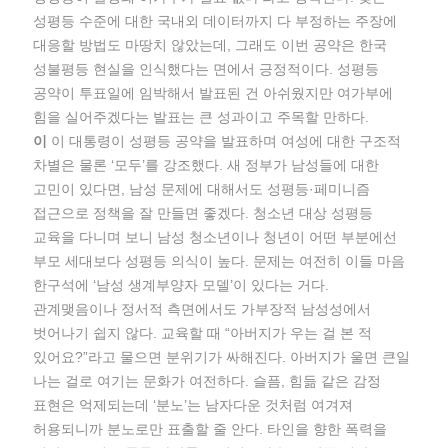
성평등 수준에 대한 국내외 데이터까지 다 부정하는 주장에
대응할 방법도 마땅치 않았는데, 그래도 이번 공약은 한국
성불평등 현실을 인식했다는 면에서 긍정적이다. 성평등
공약이 투표일에 임박해서 발표된 건 아쉬웠지만 여가부에
힘을 실어주겠다는 발표는 큰 성과이고 주목할 만하다.
이
이 대통령이 성평등 공약을 발표하며 여성에 대한 구조적
차별은 물론 ‘모두’를 강조했다. 새 정부가 남성들에 대한
고민이 있다면, 남성 문제에 대해서도 성평등·페미니즘
접근으로 정책을 잘 만들면 좋겠다. 청소년 대상 성평등
교육을 다니며 보니 남성 청소년이나 청년이 어떤 부분에선
부모 세대보다 성평등 의식이 높다. 문제는 여전히 이들 마음
한구석에 ‘남성 생계부양자 모델’이 있다는 거다.
관계맺음이나 정서적 측면에서도 가부장적 남성성에서
벗어나기 쉽지 않다. 교육할 때 “아버지가 우는 걸 본 적
있어요?”라고 물으면 분위기가 싸해진다. 아버지가 울면 큰일
나는 걸로 여기는 문화가 여전하다. 슬픔, 힘듦 같은 감정
표현은 억제되는데 ‘분노’는 남자다운 것처럼 여겨져
허용되니까 분노로만 표출할 줄 안다. 타인을 향한 폭력을