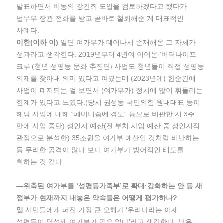
발표하면서 비동의 강간죄 도입을 검토하겠다고 했다가
법무부 장관 전화를 받고 곧바로 철회해준 게 대표적인
사례다.
이한(이하 이)
일단 여가부가 태어나서 존재해온 그 자체가
성과라고 생각한다. 2019년부터 4년여 이어온 ‘버터나이프
크루’(청년 성평등 문화 추진단) 사업도 청년들이 직접 성평등
의제를 찾아내 의미 있다고 여겼는데 (2023년에) 한순간에
사업이 폐지되는 걸 보면서 (여가부가) 정치에 많이 휘둘리는
한계가 있다고 느꼈다.(당시 권성동 국민의힘 원내대표 등이
해당 사업에 대해 “페미니즘에 경도” 등으로 비판한 지 3주
만에 사업 중단) 성인지 예산(전 부처 사업 예산 중 성인지적
관점으로 분석한) 35조원을 여가부 예산인 것처럼 비난하는
등 무리한 공격이 많다 보니 여가부가 방어적인 태도를
취하는 것 같다.
―위축된 여가부를 ‘성평등가족부’로 확대·강화하는 안 등 새
정부가 현재까지 내놓은 약속들은 어떻게 평가하나?
임
시민들에게 퍼진 가장 큰 오해가 ‘우리나라는 이제
성평등이 달성돼 여가부가 필요 없다’라고 생각한다. 낮은