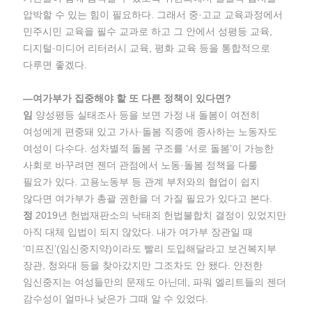
압박할 수 있는 힘이 필요하다. 그래서 중·고교 교육과정에서
민주시민 교육을 필수 교과로 하고 그 안에서 성평등 교육,
디지털·미디어 리터러시 교육, 평화 교육 등을 통합적으로
다루면 좋겠다.
―여가부가 집중해야 할 또 다른 정책이 있다면?
임
양성평등 실태조사 등을 보면 가정 내 돌봄이 여전히
여성에게 편중돼 있고 가사·돌봄 직종에 종사하는 노동자도
여성이 다수다. 성차별적 돌봄 구조를 ‘서로 돌봄’이 가능한
사회로 바꾸려면 젠더 관점에서 노동·돌봄 정책을 다룰
필요가 있다. 고용노동부 등 관계 부처와의 협업이 쉽지
않다면 여가부가 총괄 권한을 더 가질 필요가 있다고 본다.
정
2019년 헌법재판소의 낙태죄 헌법불합치 결정이 있었지만
아직 대체 입법이 되지 않았다. 내가 여가부 장관일 때
‘미프진’(임신중지약)이라도 빨리 도입해달라고 보건복지부
장관, 청와대 등을 찾아갔지만 그조차도 안 됐다. 안전한
임신중지는 여성들만의 문제도 아닌데, 파워 엘리트들의 젠더
감수성이 얼마나 낮은가 그때 알 수 있었다.