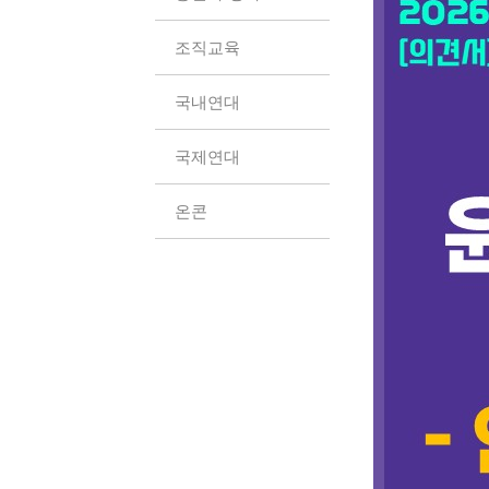
조직교육
국내연대
국제연대
온콘