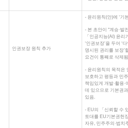
- 윤리원칙(안)에 ‘기
- 본 초안이 “계승·발
「인공지능(AI) 윤리
‘인권보장’을 두어 ‘
인권보장 원칙 추가
명시된 권리를 보장’
요건이 통째로 삭제됨
- 윤리원칙의 목적은
보호하고 평등과 민주
책임있게 개발·활용·
데 있으므로 기본권과
있음.
- EU의 「신뢰할 수
토대를 EU기본권헌장
자유, 민주주의·법치