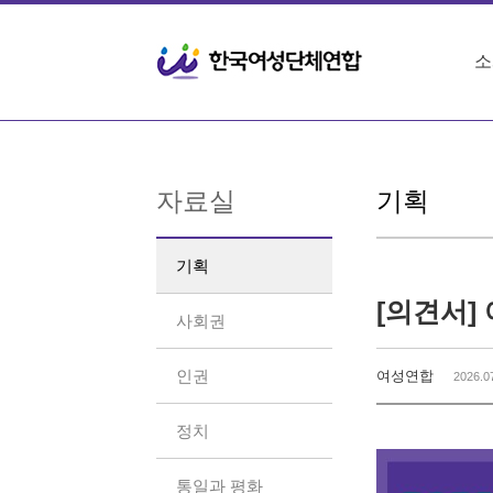
Sketchbook5, 스케치북5
Sketchbook5, 스케치북5
소
자료실
기획
기획
[의견서]
사회권
인권
여성연합
2026.0
정치
통일과 평화