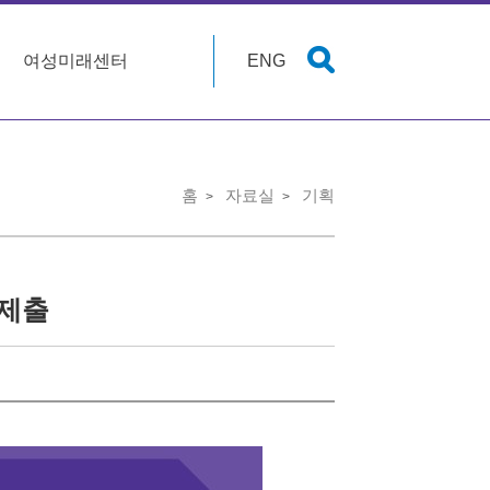
여성미래센터
ENG
홈
자료실
기획
 제출