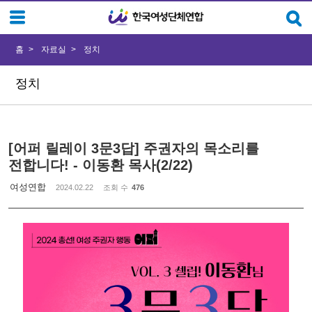
Sketchbook5, 스케치북5
Sketchbook5, 스케치북5
홈
자료실
정치
정치
[어퍼 릴레이 3문3답] 주권자의 목소리를
전합니다! - 이동환 목사(2/22)
여성연합
2024.02.22
조회 수
476