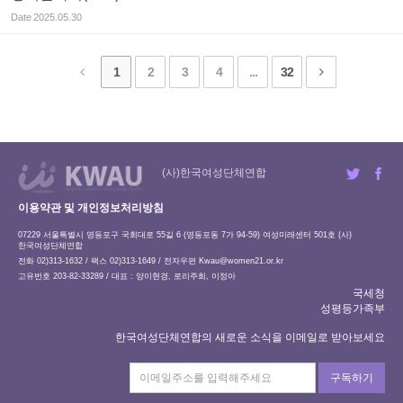
Date
2025.05.30
1
2
3
4
...
32
(사)한국여성단체연합
이용약관 및 개인정보처리방침
07229 서울특별시 영등포구 국회대로 55길 6 (영등포동 7가 94-59) 여성미래센터 501호 (사)
한국여성단체연합
전화 02)313-1632 / 팩스 02)313-1649 / 전자우편
Kwau@women21.or.kr
고유번호 203-82-33289 / 대표 : 양이현경, 로리주희, 이정아
국세청
성평등가족부
한국여성단체연합의 새로운 소식을 이메일로 받아보세요
구독하기