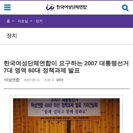
Sketchbook5, 스케치북5
Sketchbook5, 스케치북5
홈
자료실
정치
정치
한국여성단체연합이 요구하는 2007 대통령선거
7대 영역 60대 정책과제 발표
여성연합
2007.09.11
조회 수
1072