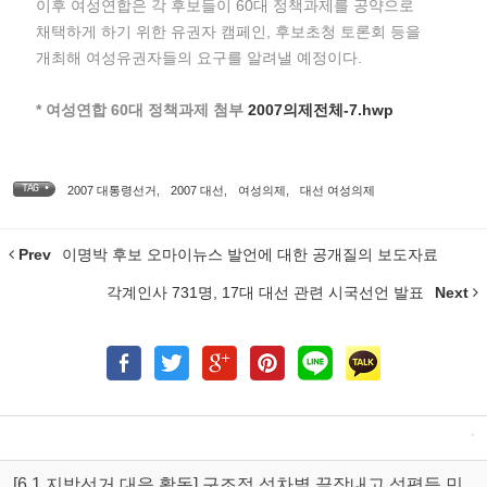
이후 여성연합은 각 후보들이 60대 정책과제를 공약으로
채택하게 하기 위한 유권자 캠페인, 후보초청 토론회 등을
개최해 여성유권자들의 요구를 알려낼 예정이다.
* 여성연합 60대 정책과제 첨부
2007의제전체-7.hwp
TAG •
2007 대통령선거
,
2007 대선
,
여성의제
,
대선 여성의제
Prev
이명박 후보 오마이뉴스 발언에 대한 공개질의 보도자료
각계인사 731명, 17대 대선 관련 시국선언 발표
Next
[6.1 지방선거 대응 활동] 구조적 성차별 끝장내고 성평등 민