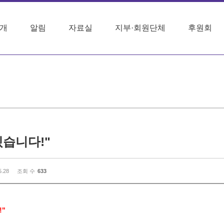
개
알림
자료실
지부·회원단체
후원회
습니다!"
5.28
조회 수
633
"