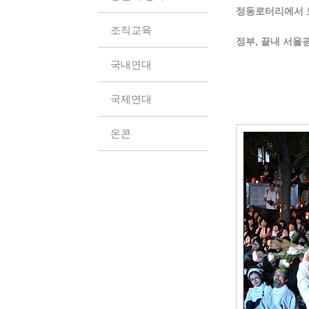
정동로터리에서 
조직교육
정부, 끝내 서울
국내연대
국제연대
온콘