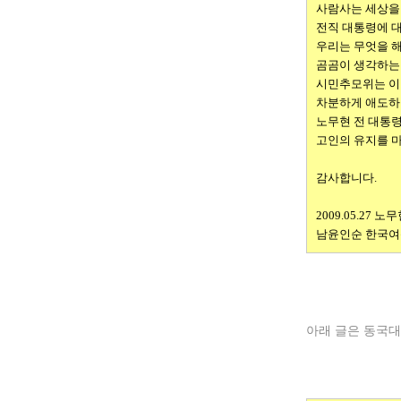
사람사는 세상을
전직 대통령에 
우리는 무엇을 해
곰곰이 생각하는 
시민추모위는 이
차분하게 애도하
노무현 전 대통
고인의 유지를 
감사합니다.
2009.05.27
노무
남윤인순 한국여
아래 글은 동국