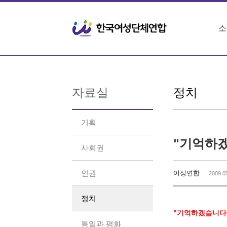
Sketchbook5, 스케치북5
Sketchbook5, 스케치북5
소
자료실
정치
기획
"기억하겠
사회권
인권
여성연합
2009.0
정치
"기억하겠습니다!
통일과 평화