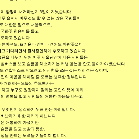
령이 황망히 서거하신지 5일이 지났습니다
.
너무 슬퍼서 아무것도 할 수 없는 많은 국민들이
로 대한문 앞으로 서울역으로,
 국화꽃 한송이를 들고
추모하고 있습니다.
가 쏟아져도, 뜨거운 태양이 내려쬐도 아랑곳없이
다리고 기다리면서 질서정연하게 추모하고 있습니다.
슬픔을 나누기 위해 이곳 서울광장에 나온 시민들은
경찰버스를 보고 슬픔을 해소하기는 커녕 울분을 안고 돌아가야 했습니다.
도 경찰버스로 막으려고 안간힘을 쓰는 것은 어리석은 짓이며,
국민의 마음을 헤아릴 줄 모르는 냉혹한 정부입니다.
 개최하는 오늘의 추모행사는
 하고 누구도 원망하지 말라는 고인의 뜻에 따라
령의 명복을 빌고 시민들의 애통한 마음을 나누고
 무엇인지 생각하기 위해 만든 자리입니다.
 비난하기 위한 자리가 아닙니다.
령은 애통하게 가셨지만
슬픔을 딛고 성찰과 통합,
세상을 만드는 노력을 기울여야 합니다.