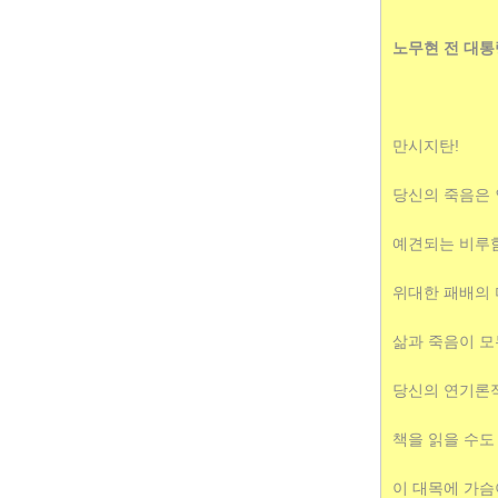
노무현 전 대통
만시지탄!
당신의 죽음은
예견되는 비루함
위대한 패배의 
삶과 죽음이 모
당신의 연기론적
책을 읽을 수도 
이 대목에 가슴