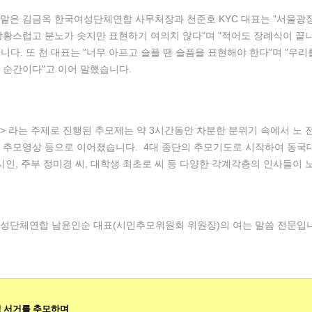
맡은 김금옥 한국여성단체연합 사무처장과 천준호 KYC 대표는 "서울광장
당황스럽고 분노가 솟지만 표현하기 여의치 않다"며 "적어도 장례식이 끝
니다. 또 천 대표는 "너무 아프고 슬플 땐 슬픔을 표현해야 한다"며 "우리
 순간이다"고 이어 말했습니다.
 라는 주제로 진행된 추모제는 약 3시간동안 차분한 분위기 속에서 노 
, 추모영상 등으로 이어졌습니다. 4대 종단의 추모기도로 시작하여 동국
 시인, 주부 정미경 씨, 대학생 최초로 씨 등 다양한 각계각층의 인사들이
여성단체연합 남윤인순 대표(시민추모위원회 위원장)의 여는 말씀 전문입
령 서거를 추모하며