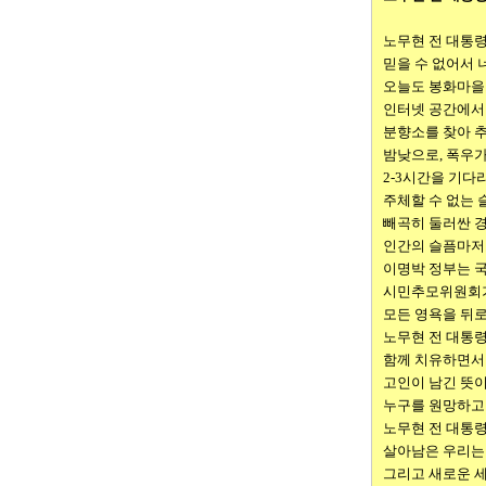
노무현 전 대통
믿을 수 없어서 
오늘도 봉화마을
인터넷 공간에서
분향소를 찾아 
밤낮으로, 폭우
2-3시간을 기
주체할 수 없는 
빼곡히 둘러싼 
인간의 슬픔마저
이명박 정부는 
시민추모위원회가
모든 영욕을 뒤로
노무현 전 대통
함께 치유하면서
고인이 남긴 뜻이
누구를 원망하고
노무현 전 대통
살아남은 우리는 
그리고 새로운 