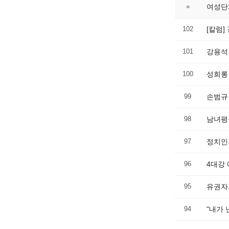
»
여성단
102
[칼럼]
101
강용석·
100
성희롱
99
손범규
98
남녀평등
97
정치인
96
4대강
95
유권자
94
"내가 