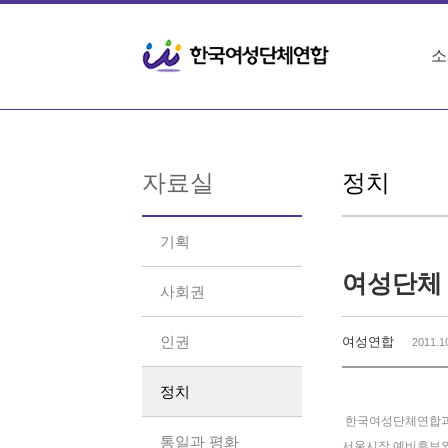
Sketchbook5, 스케치북5
Sketchbook5, 스케치북5
소
자료실
정치
기획
여성단체
사회권
인권
여성연합
2011.1
정치
한국여성단체연합과 
통일과 평화
서울시장 예비후보와