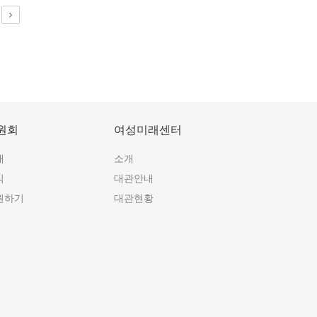
원회
여성미래센터
개
소개
식
대관안내
원하기
대관현황