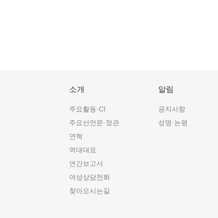
소개
알림
주요활동·CI
공지사항
주요선언문·정관
성명·논평
연혁
역대대표
연간보고서
여성상담전화
찾아오시는길