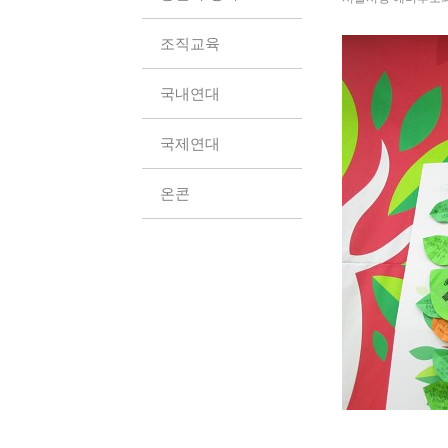
조직교육
국내연대
국제연대
온콘