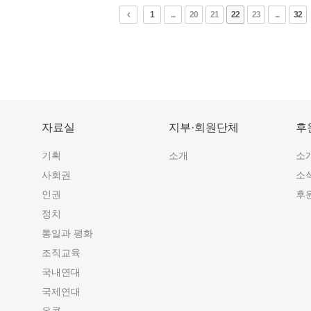
1
...
20
21
22
23
...
32
자료실
지부·회원단체
후
기획
소개
소
사회권
소
인권
후
정치
통일과 평화
조직교육
국내연대
국제연대