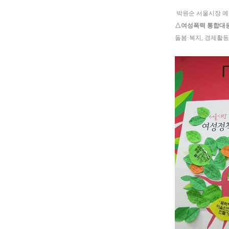
박원순 서울시장 
△여성폭력 통합대응체
돌봄·복지, 경제활동