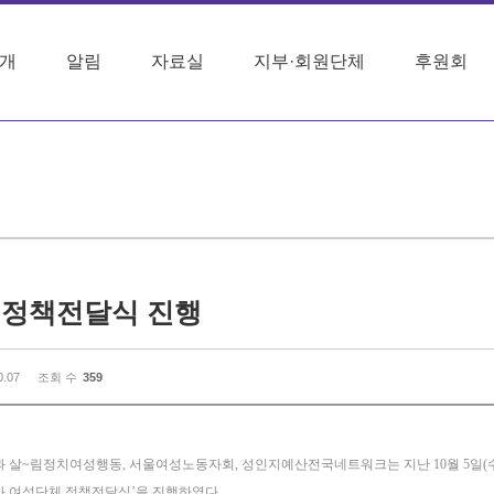
개
알림
자료실
지부·회원단체
후원회
 정책전달식 진행
0.07
조회 수
359
살~림정치여성행동, 서울여성노동자회, 성인지예산전국네트워크는 지난 10월 5일(수)
 여성단체 정책전달식’을 진행하였다.