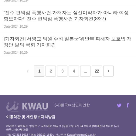
Date
2024.10.29
‘진주 편의점 폭행사건 가해자는 심신미약자가 아니라 여성
혐오자다!’ 진주 편의점 폭행사건 기자회견(8/27)
Date
2024.10.29
[기자회견] 서영교 의원 주최 일본군'위안부'피해자 보호법 개
정안 발의 국회 기자회견
Date
2024.10.29
1
2
3
4
...
22
(사)한국여성단체연합
이용약관 및 개인정보처리방침
07229 서울특별시 영등포구 국회대로 55길 6 (영등포동 7가 94-59) 여성미래센터 501호 (사)
한국여성단체연합
전화 02)313-1632 / 팩스 02)313-1649 / 전자우편
Kwau@women21.or.kr