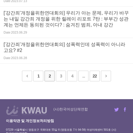
Date
2023.07.13
['강간죄'개정을위한연대회의] 우리가 아는 문제, 우리가 바꾸
는 내일 강간죄 개정을 위한 릴레이 리포트 7탄 : 부부간 성관
계는 언제든 동의된 것이다? : 숨겨진 범죄, 아내 강간
Date
2023.06.29
['강간죄'개정을위한연대회의] 성폭력인데 성폭력이 아니라
고요? #2
Date
2023.06.28
1
2
3
4
...
22
(사)한국여성단체연합
이용약관 및 개인정보처리방침
07229 서울특별시 영등포구 국회대로 55길 6 (영등포동 7가 94-59) 여성미래센터 501호 (사)