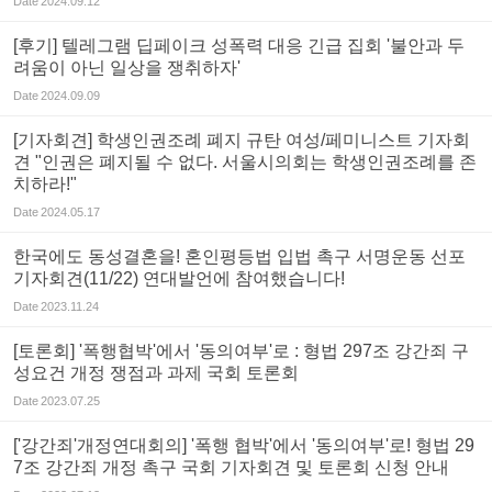
Date
2024.09.12
[후기] 텔레그램 딥페이크 성폭력 대응 긴급 집회 '불안과 두
려움이 아닌 일상을 쟁취하자'
Date
2024.09.09
[기자회견] 학생인권조례 폐지 규탄 여성/페미니스트 기자회
견 "인권은 폐지될 수 없다. 서울시의회는 학생인권조례를 존
치하라!"
Date
2024.05.17
한국에도 동성결혼을! 혼인평등법 입법 촉구 서명운동 선포
기자회견(11/22) 연대발언에 참여했습니다!
Date
2023.11.24
[토론회] '폭행협박'에서 '동의여부'로 : 형법 297조 강간죄 구
성요건 개정 쟁점과 과제 국회 토론회
Date
2023.07.25
['강간죄'개정연대회의] '폭행 협박'에서 '동의여부'로! 형법 29
7조 강간죄 개정 촉구 국회 기자회견 및 토론회 신청 안내