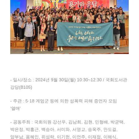
- 일시/장소 : 2024년 9월 30일(월) 10:30~12:30 / 국회도서관
강당(B105)
- 주관 : 5·18 계엄군 등에 의한 성폭력 피해 증언자 모임
'열매'
- 공동주최 : 국회의원 강선우, 김남희, 김현, 민형배, 박균택,
박은정, 박홍근, 백승아, 서미와, 서영교, 송옥주, 안도걸,
양부남, 용혜인, 위성락, 이기헌, 이언주, 이재정, 이해식,