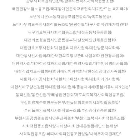
광주사회적경제연합회/광주의료복지사회적협동조합/
국민건강보험노동조합/국제장애인문화교류협회/내가만드는 복지국가/
노년유니온/노동자협동조합연합회/녹색교통운동/
느티나무의료복지사회적협동조합/단원신협/대구사회적경제가치연대/
대구의료복지사회적협동조합/대전공동체운동연합/
대전의료원설립시민운동본부/대전장애인단체총연합회/
대한간호조무사협회/대한물리치료사협회/대한방문치의학회/
대한방사선사협회/대한보건의료정보관리사협회/대한안경사협회/
대한약사회/대한여성치과의사회/대한영양사협회/대한임상병리사협회/
대한작업치료사협회/대한장애인치과학회/대한정신장애인가족협회/
대한치과기공사협회/대한치과위생사협회/대한치과의사협회/
대한치매구강건강협회/대한한의사협회/돌봄과미래/돌봄커뮤니티N인분/
동작신협/동촌신협/두레생협연합회/마포의료복지사회적협동조합/
무상의료제주도민운동본부/민들레의료복지사회적협동조합/
부산돌봄의료복지사회적협동조합/부산장애인총연합회/
부천시공공병원설립시민추진위원회/부천의료복지사회적협동조합/
사회적협동조합사람과세상/사회연대은행함께만드는세상/
사회적협동조합 빠띠/사회적협동조합살림/사회투자지원재단/