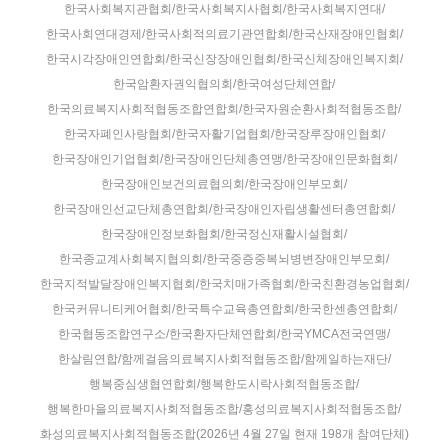
한국사회복지관협회/한국사회복지사협회/한국사회복지연대/
한국사회연대경제/한국사회적의료기관연합회/한국산재장애인협회/
한국시각장애인연합회/한국신장장애인협회/한국신체장애인복지회/
한국암환자권익협의회/한국여성단체연합/
한국의료복지사회적협동조합연합회/한국자원순환사회적협동조합/
한국자폐인사랑협회/한국자활기업협회/한국장루장애인협회/
한국장애인기업협회/한국장애인단체총연맹/한국장애인문화협회/
한국장애인보건의료협의회/한국장애인부모회/
한국장애인선교단체총연합회/한국장애인자립생활센터총연합회/
한국장애인정보화협회/한국정신재활시설협회/
한국종교계사회복지협의회/한국중증중복뇌병변장애인부모회/
한국지적발달장애인복지협회/한국치매가족협회/한국친환경농업협회/
한국커뮤니티케어협회/한국특수교육총연합회/한국한센총연합회/
한국협동조합연구소/한국환자단체연합회/한국YMCA전국연맹/
한살림연합/함께걸음의료복지사회적협동조합/함께일하는재단/
행복중심생협연합회/행복한도시락사회적협동조합/
행복한마을의료복지사회적협동조합/홍성의료복지사회적협동조합/
화성의료복지사회적협동조합(2026년 4월 27일 현재 198개 참여단체)