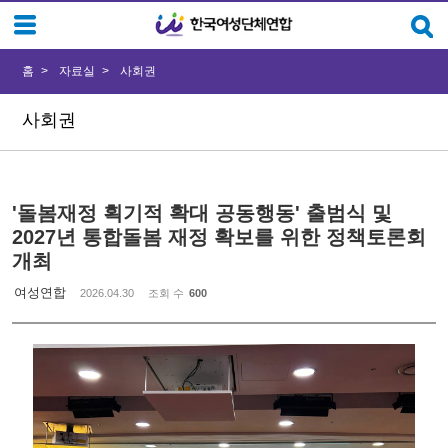
Sketchbook5, 스케치북5
Sketchbook5, 스케치북5
홈
자료실
사회권
사회권
'돌봄재정 획기적 확대 공동행동' 출범식 및
2027년 통합돌봄 재정 확보를 위한 정책토론회
개최
여성연합
2026.04.30
조회 수
600