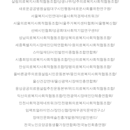
살림의료복지사회적협동조합/상생나무/상주의료복지사회적협동조합/
새로운공공병원설립대구시민행동/새로운사회를위한연구원/
서울복지시민연대/서울사회적경제네트워크/
서울의료복지사회적협동조합/서울주거복지센터협회/서울행복신협/
선배시민협회/성공회대사회적기업연구센터/
성남의료복지사회적협동조합/성북의료복지사회적협동조합/
세종특별자치시장애인단체연합회/수원의료복지사회적협동조합/
스마일재단/시민발전이종협동조합연합회/
시흥희망의료복지사회적협동조합/안산의료복지사회적협동조합/
안성의료복지사회적협동조합/양평의료복지사회적협동조합/
올바른광주의료원설립시민운동본부/용인의료복지사회적협동조합/
울산건강연대/울산광역시장애인총연합회/
웅상공공의료원설립추진운동본부/위드의료복지사회적협동조합/
익산의료복지사회적협동조합/인천광역시장애인단체총연합회/
인천사회적경제네트워크/인천평화의료복지사회적협동조합/
임팩트얼라이언스/장안신협/장애우권익문제연구소/
장애인문화예술진흥개발원/재단법인밴드/
전국노인요양공동생활가정연합회/전국농민회총연맹/