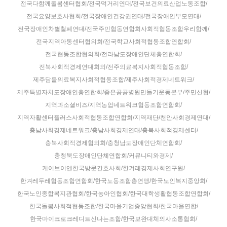
전국다함께돌봄센터협회/전국먹거리연대/전국보건의료산업노동조합/
전국요양보호사협회/전국장애인건강권연대/전국장애인부모연대/
전국장애인차별철폐연대/전국주민협동연합회사회적협동조합우리함께/
전국지역아동센터협의회/전국학교사회적협동조합연합회/
전국협동조합협의회/전라남도장애인단체총연합회/
전북사회적경제연대회의/전주의료복지사회적협동조합/
제주담을의료복지사회적협동조합/제주사회적경제네트워크/
제주특별자치도장애인총연합회/좋은공공병원만들기운동본부/주민신협/
지역과소셜비즈/지역농업네트워크협동조합연합회/
지역자활센터플러스사회적협동조합연합회/지역재단/천안사회경제연대/
충남사회경제네트워크/충남사회경제연대/충북사회적경제센터/
충북사회적경제협의회/충청남도장애인단체연합회/
충청북도장애인단체연합회/커뮤니티와경제/
케이브이앤한국방문간호사회/한겨레경제사회연구원/
한겨레두레협동조합연합회/한국노동조합총연맹/한국노인복지중앙회/
한국노인종합복지관협회/한국농아인협회/한국대학생활협동조합연합회/
한국돌봄사회적협동조합/한국마을기업중앙협회/한국마을연합/
한국마이크로크레디트신나는조합/한국보완대체의사소통협회/