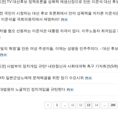
회견] TV 대선후보 정책토론을 성폭력 재생산장으로 만든 이준석 대선 후
] 전 국민이 시청하는 대선 후보 토론회에서 언어 성폭력을 저지른 이준석
 이준석을 국회의원직에서 제명하라!
] 차별 혐오 선동하는 이준석은 대통령 자격이 없다. 이주노동자 최저임금 차
] ‘빛의 혁명’을 만든 여성 주권자들, 이제는 성평등 민주주의다. - 대선 
회견] 사법부의 정치개입 규탄! 내란청산과 사회대개혁 촉구 기자회견(5/8
99차 일본군성노예제 문제해결을 위한 정기 수요시위
] 대법원의 노골적인 정치개입을 규탄한다
1
...
11
12
13
14
...
266