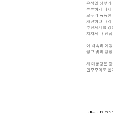
윤석열 정부가
튼튼하게 다시 
모두가 동등한 
개편하고 내각 
추진체계를 강
지자체 내 전담
이 약속의 이행
쌓고 빛의 광장
새 대통령은 광
민주주의로 힘
Prev
[기자회