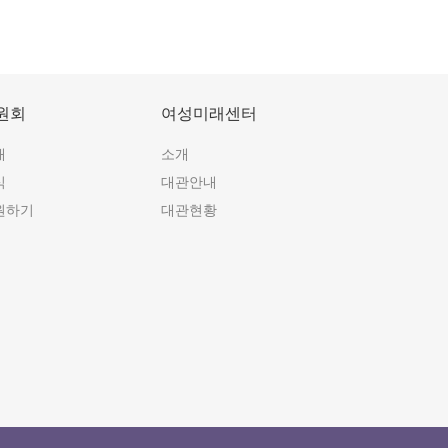
원회
여성미래센터
개
소개
식
대관안내
원하기
대관현황