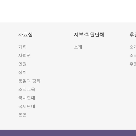
자료실
지부·회원단체
후
기획
소개
소
사회권
소
인권
후
정치
통일과 평화
조직교육
국내연대
국제연대
온콘