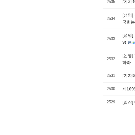
2535
[기자
[성명
2534
국회는
[성명
2533
9)
[논평
2532
하라 -
2531
[기자
2530
제16
2529
[입장