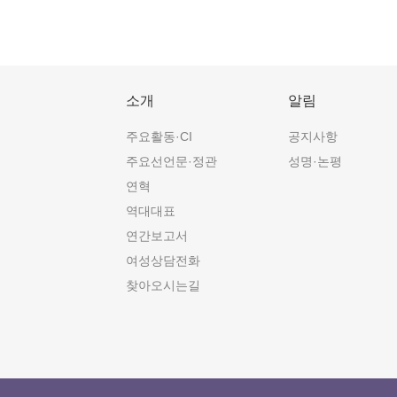
소개
알림
주요활동·CI
공지사항
주요선언문·정관
성명·논평
연혁
역대대표
연간보고서
여성상담전화
찾아오시는길