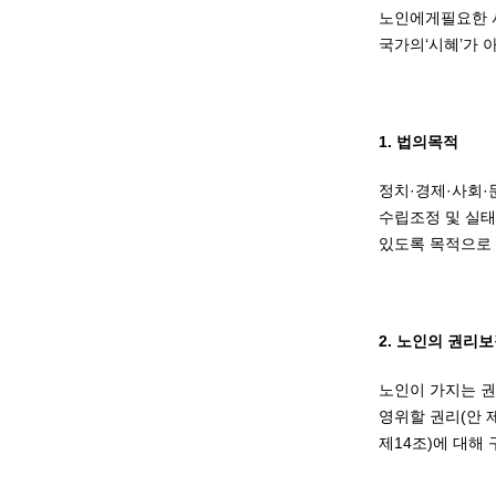
노인에게필요한 사
국가의‘시혜’가 
1. 법의목적
정치·경제·사회·
수립조정 및 실태
있도록 목적으로 함
2. 노인의 권리
노인이 가지는 권리
영위할 권리(안 제
제14조)에 대해