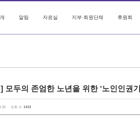
개
알림
자료실
지부·회원단체
후원회
9.30
조회 수
1433