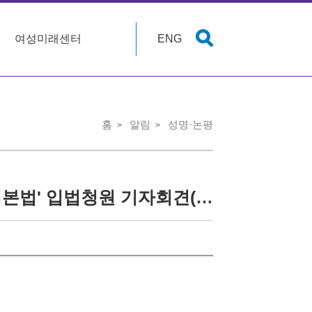
여성미래센터
ENG
홈
알림
성명·논평
[기자회견] 모두의 존엄한 노년을 위한 '노인인권기본법' 입법청원 기자회견(입법청원안 포함)