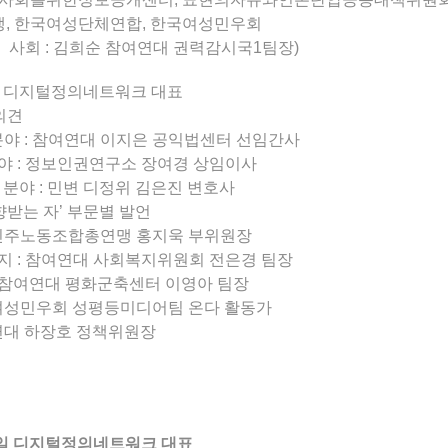
, 한국여성단체연합, 한국여성민우회
 ※ 사회 : 김희순 참여연대 권력감시국1팀장)
병일 디지털정의네트워크 대표
의견
 분야 : 참여연대 이지은 공익법센터 선임간사
 분야 : 정보인권연구소 장여경 상임이사
’ 분야 : 민변 디정위 김은진 변호사
향받는 자’ 부문별 발언
전국민주노동조합총연맹 홍지욱 부위원장
지 : 참여연대 사회복지위원회 전은경 팀장
: 참여연대 평화군축센터 이영아 팀장
국여성민우회 성평등미디어팀 온다 활동가
화연대 하장호 정책위원장
오병일 디지털정의네트워크 대표