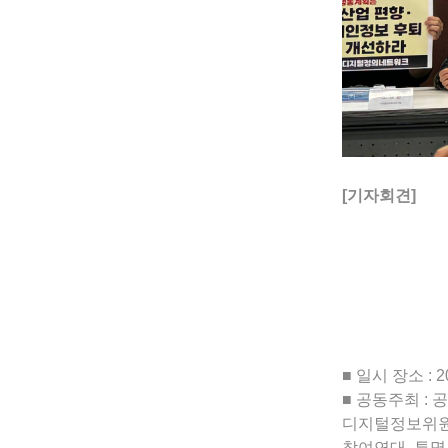
[기자회견]
■ 일시 장소 : 
■ 공동주최 :
디지털정보위원
참여연대, 투