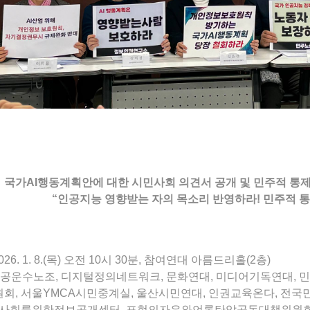
국가AI행동계획안에 대한 시민사회 의견서 공개 및 민주적 통제
“인공지능 영향받는 자의 목소리 반영하라! 민주적 
2026. 1. 8.(목) 오전 10시 30분, 참여연대 아름드리홀(2층)
 공공운수노조, 디지털정의네트워크, 문화연대, 미디어기독연대, 
회, 서울YMCA시민중계실, 울산시민연대, 인권교육온다, 전
명사회를위한정보공개센터, 표현의자유와언론탄압공동대책위원회