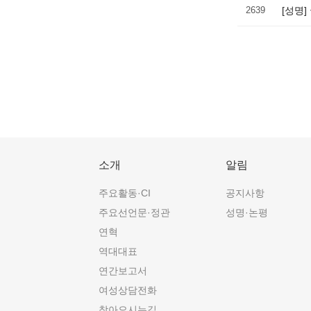
2639
[성명
소개
알림
주요활동·CI
공지사항
주요선언문·정관
성명·논평
연혁
역대대표
연간보고서
여성상담전화
찾아오시는길