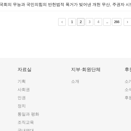
] 국회의 무능과 국민의힘의 반헌법적 폭거가 빚어낸 개헌 무산, 주권자 
1
2
3
4
...
266
자료실
지부·회원단체
후
기획
소개
소
사회권
소
인권
후
정치
통일과 평화
조직교육
국내연대