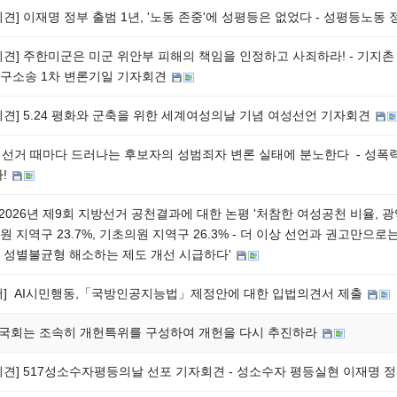
회견] 이재명 정부 출범 1년, '노동 존중'에 성평등은 없었다 - 성평등노동
회견] 주한미군은 미군 위안부 피해의 책임을 인정하고 사죄하라! - 기지촌
구소송 1차 변론기일 기자회견
회견] 5.24 평화와 군축을 위한 세계여성의날 기념 여성선언 기자회견
] 선거 때마다 드러나는 후보자의 성범죄자 변론 실태에 분노한다 - 성폭력
다!
 2026년 제9회 지방선거 공천결과에 대한 논평 '처참한 여성공천 비율, 광역
 지역구 23.7%, 기초의원 지역구 26.3% - 더 이상 선언과 권고만으로
 성별불균형 해소하는 제도 개선 시급하다'
서] AI시민행동,「국방인공지능법」제정안에 대한 입법의견서 제출
] 국회는 조속히 개헌특위를 구성하여 개헌을 다시 추진하라
회견] 517성소수자평등의날 선포 기자회견 - 성소수자 평등실현 이재명 