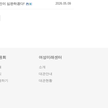
시민이 심판하겠다!
2026.05.09
원회
여성미래센터
개
소개
식
대관안내
원하기
대관현황