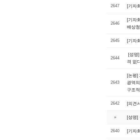
2647
[기자
[기자
2646
배상청
2645
[기자
[성명
2644
격 없
[논평]
2643
광역의원
구조적
2642
[의견
»
[성명
2640
[기자