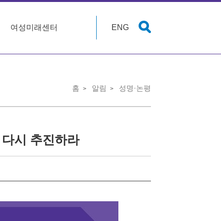
여성미래센터
ENG
홈
알림
성명·논평
 다시 추진하라